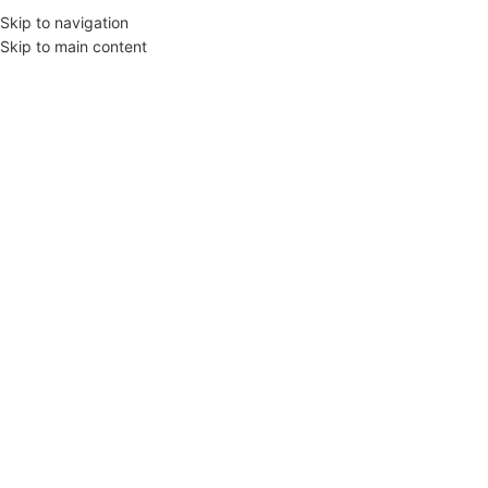
08-06 d. fizinė parduotuvė dir
Skip to navigation
Skip to main content
📞
+370 612 31015
· ✉️
info@
SELECT LANGUAGE
KATEGORIJOS
PREKIŲ KATEGORIJOS
PARDUOTUVĖ
NAUJIENOS
KO
Mi