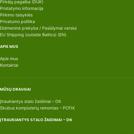
Pirkėjų pagalba (DUK)
Pristatymo informacija
Pirkimo taisyklės
Privatumo politika
Didmeninė prekyba / Pasiūlymai verslui
EU Shipping (outside Baltics) (EN)
APIE MUS
Apie mus
Kontaktai
MŪSŲ DRAUGAI
Įtraukiantys stalo žaidimai – D6
Skubus kompiuterių remontas – PCFIX
ĮTRAUKIANTYS STALO ŽAIDIMAI – D6