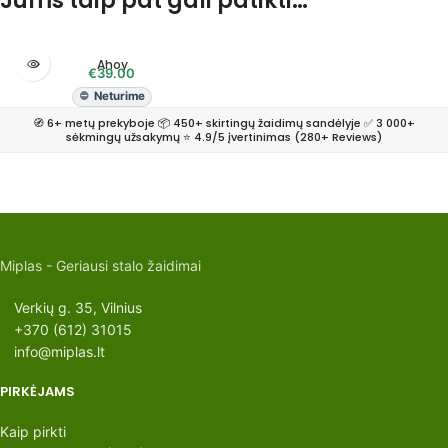
Jums taip pat gali patikti…
Ahoy
€
39.00
Neturime
🧭 6+ metų prekyboje 📦 450+ skirtingų žaidimų sandėlyje ✅ 3 000+
sėkmingų užsakymų ⭐ 4.9/5 įvertinimas (280+ Reviews)
Miplas - Geriausi stalo žaidimai
Verkių g. 35, Vilnius
+370 (612) 31015
info@miplas.lt
PIRKĖJAMS
Kaip pirkti