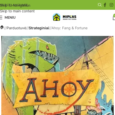
SELECT LANGUAGE
Skip to navigation
Skip to main content
MENIU
/
Parduotuvė
/
Strateginiai
/
Ahoy: Fang & Fortune