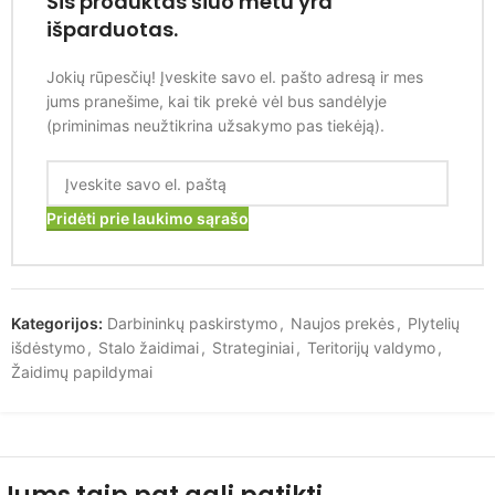
Šis produktas šiuo metu yra
išparduotas.
Jokių rūpesčių! Įveskite savo el. pašto adresą ir mes
jums pranešime, kai tik prekė vėl bus sandėlyje
(priminimas neužtikrina užsakymo pas tiekėją).
Pridėti prie laukimo sąrašo
Kategorijos:
Darbininkų paskirstymo
,
Naujos prekės
,
Plytelių
išdėstymo
,
Stalo žaidimai
,
Strateginiai
,
Teritorijų valdymo
,
Žaidimų papildymai