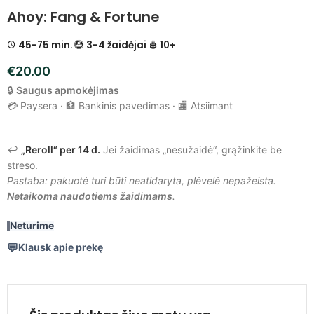
Ahoy: Fang & Fortune
45-75 min.
3-4 žaidėjai
10+
€
20.00
🔒
Saugus apmokėjimas
💳 Paysera · 🏦 Bankinis pavedimas · 🏬 Atsiimant
↩️
„Reroll“ per 14 d.
Jei žaidimas „nesužaidė“, grąžinkite be
streso.
Pastaba: pakuotė turi būti neatidaryta, plėvelė nepažeista.
Netaikoma naudotiems žaidimams
.
Neturime
Klausk apie prekę