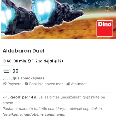
Aldebaran Duel
60-90 min.
1-2 žaidėjai
12+
€
47.00
🔒
Saugus apmokėjimas
💳 Paysera · 🏦 Bankinis pavedimas · 🏬 Atsiimant
↩️
„Reroll“ per 14 d.
Jei žaidimas „nesužaidė“, grąžinkite be
streso.
Pastaba: pakuotė turi būti neatidaryta, plėvelė nepažeista.
Netaikoma naudotiems žaidimams
.