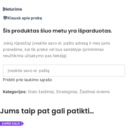
Neturime
Klausk apie prekę
Šis produktas šiuo metu yra išparduotas.
Jokių rūpesčių! Įveskite savo el. pašto adresą ir mes jums
pranešime, kai tik prekė vėl bus sandėlyje (priminimas
neužtikrina užsakymo pas tiekėją).
Pridėti prie laukimo sąrašo
Kategorijos:
Stalo žaidimai
,
Strateginiai
,
Žaidimai dviems
Jums taip pat gali patikti…
SUPER SALE!