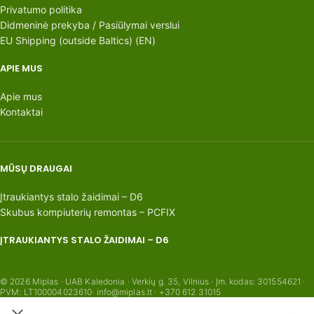
Privatumo politika
Didmeninė prekyba / Pasiūlymai verslui
EU Shipping (outside Baltics) (EN)
APIE MUS
Apie mus
Kontaktai
MŪSŲ DRAUGAI
Įtraukiantys stalo žaidimai – D6
Skubus kompiuterių remontas – PCFIX
ĮTRAUKIANTYS STALO ŽAIDIMAI – D6
© 2026 Miplas · UAB Kaledonia · Verkių g. 35, Vilnius · Įm. kodas: 301554621 ·
PVM: LT100004023610· info@miplas.lt · +370 612 31015