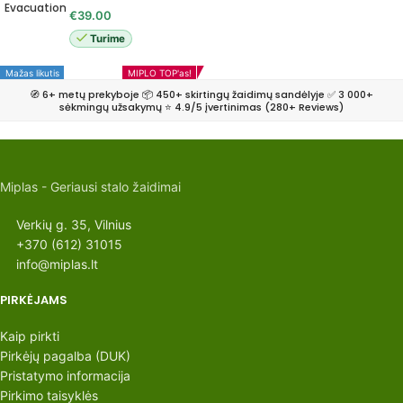
Evacuation
€
39.00
Turime
Mažas likutis
MIPLO TOP'as!
🧭 6+ metų prekyboje 📦 450+ skirtingų žaidimų sandėlyje ✅ 3 000+
sėkmingų užsakymų ⭐ 4.9/5 įvertinimas (280+ Reviews)
Miplas - Geriausi stalo žaidimai
Verkių g. 35, Vilnius
+370 (612) 31015
info@miplas.lt
PIRKĖJAMS
Kaip pirkti
Pirkėjų pagalba (DUK)
Pristatymo informacija
Pirkimo taisyklės