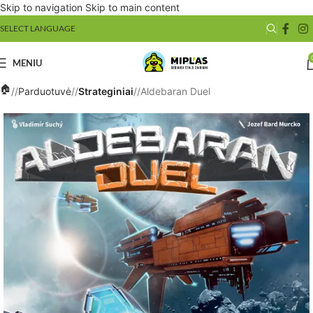
Skip to navigation
Skip to main content
SELECT LANGUAGE
MENIU
/
Parduotuvė
/
Strateginiai
/
Aldebaran Duel