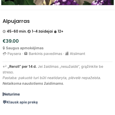
Alpujarras
45-60 min.
1-4 žaidėjai
12+
€
39.00
🔒
Saugus apmokėjimas
💳 Paysera · 🏦 Bankinis pavedimas · 🏬 Atsiimant
↩️
„Reroll“ per 14 d.
Jei žaidimas „nesužaidė“, grąžinkite be
streso.
Pastaba: pakuotė turi būti neatidaryta, plėvelė nepažeista.
Netaikoma naudotiems žaidimams
.
Neturime
Klausk apie prekę