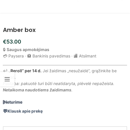
Amber box
€
53.00
🔒
Saugus apmokėjimas
💳 Paysera · 🏦 Bankinis pavedimas · 🏬 Atsiimant
↩️
„Reroll“ per 14 d.
Jei žaidimas „nesužaidė“, grąžinkite be
streso.
Pastaba: pakuotė turi būti neatidaryta, plėvelė nepažeista.
Netaikoma naudotiems žaidimams
.
Neturime
Klausk apie prekę