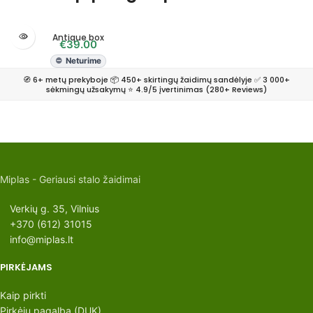
Antique box
€
39.00
Neturime
🧭 6+ metų prekyboje 📦 450+ skirtingų žaidimų sandėlyje ✅ 3 000+
sėkmingų užsakymų ⭐ 4.9/5 įvertinimas (280+ Reviews)
Miplas - Geriausi stalo žaidimai
Verkių g. 35, Vilnius
+370 (612) 31015
info@miplas.lt
PIRKĖJAMS
Kaip pirkti
Pirkėjų pagalba (DUK)