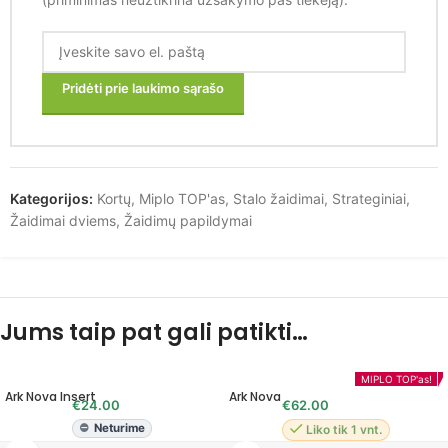
Pridėti prie laukimo sąrašo
Kategorijos:
Kortų
,
Miplo TOP'as
,
Stalo žaidimai
,
Strateginiai
,
Žaidimai dviems
,
Žaidimų papildymai
Jums taip pat gali patikti…
BGG TOP 100
MIPLO TOP'as!
Ark Nova Insert
Ark Nova
€
24.00
€
62.00
Neturime
Liko tik 1 vnt.