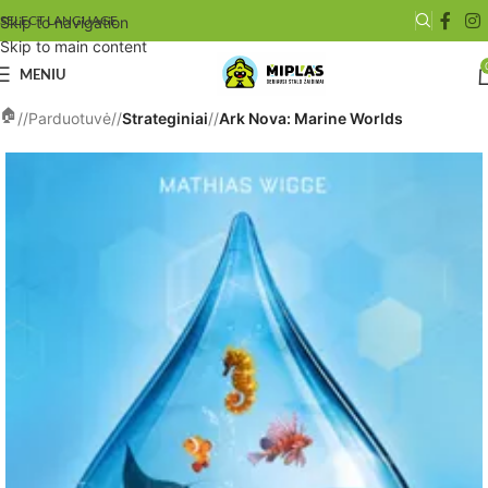
SELECT LANGUAGE
Skip to navigation
Skip to main content
MENIU
/
Parduotuvė
/
Strateginiai
/
Ark Nova: Marine Worlds