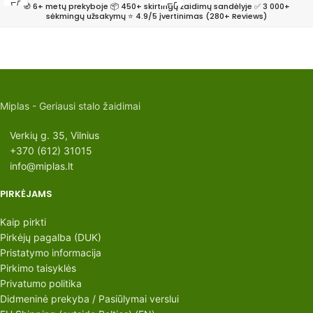
🧭 6+ metų prekyboje 📦 450+ skirtingų žaidimų sandėlyje ✅ 3 000+
sėkmingų užsakymų ⭐ 4.9/5 įvertinimas (280+ Reviews)
Miplas - Geriausi stalo žaidimai
Verkių g. 35, Vilnius
+370 (612) 31015
info@miplas.lt
PIRKĖJAMS
Kaip pirkti
Pirkėjų pagalba (DUK)
Pristatymo informacija
Pirkimo taisyklės
Privatumo politika
Didmeninė prekyba / Pasiūlymai verslui