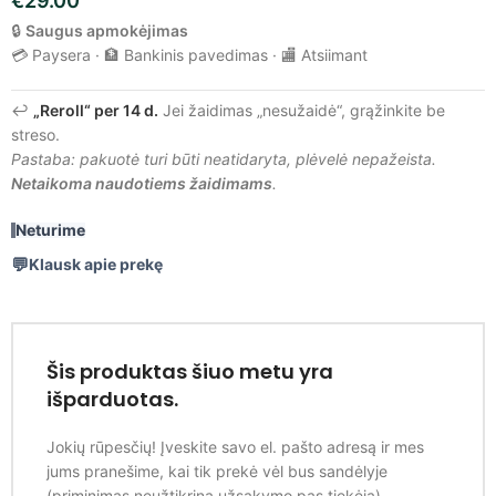
€
29.00
🔒
Saugus apmokėjimas
💳 Paysera · 🏦 Bankinis pavedimas · 🏬 Atsiimant
↩️
„Reroll“ per 14 d.
Jei žaidimas „nesužaidė“, grąžinkite be
streso.
Pastaba: pakuotė turi būti neatidaryta, plėvelė nepažeista.
Netaikoma naudotiems žaidimams
.
Neturime
Klausk apie prekę
Šis produktas šiuo metu yra
išparduotas.
Jokių rūpesčių! Įveskite savo el. pašto adresą ir mes
jums pranešime, kai tik prekė vėl bus sandėlyje
(priminimas neužtikrina užsakymo pas tiekėją).