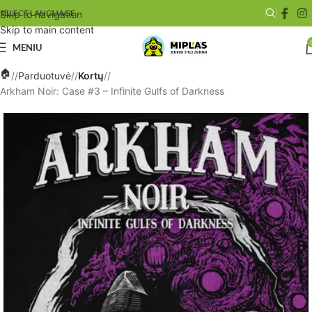
SELECT LANGUAGE
Skip to navigation
Skip to main content
MENIU
/
Parduotuvė
/
Kortų
/
Arkham Noir: Case #3 – Infinite Gulfs of Darkness