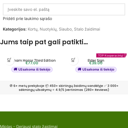
Pridėti prie laukimo sąrašo
Kategorijos:
Kortų
,
Nuotykių
,
Siaubo
,
Stalo žaidimai
Jums taip pat gali patikti…
TOP Kooperacinių!
Arkham Horror Third Edition
Elder Sign
€
77.00
€
39.00
Užsakoma iš tiekėjo
Užsakoma iš tiekėjo
🧭 6+ metų prekyboje 📦 450+ skirtingų žaidimų sandėlyje ✅ 3 000+
sėkmingų užsakymų ⭐ 4.9/5 įvertinimas (280+ Reviews)
Miplas - Geriausi stalo žaidimai