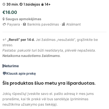
30 min.
1 žaidėjas
14+
€
16.00
🔒
Saugus apmokėjimas
💳 Paysera · 🏦 Bankinis pavedimas · 🏬 Atsiimant
↩️
„Reroll“ per 14 d.
Jei žaidimas „nesužaidė“, grąžinkite be
streso.
Pastaba: pakuotė turi būti neatidaryta, plėvelė nepažeista.
Netaikoma naudotiems žaidimams
.
Neturime
Klausk apie prekę
Šis produktas šiuo metu yra išparduotas.
Jokių rūpesčių! Įveskite savo el. pašto adresą ir mes jums
pranešime, kai tik prekė vėl bus sandėlyje (priminimas
neužtikrina užsakymo pas tiekėją).