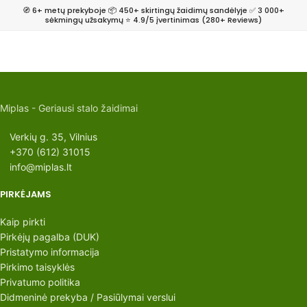
🧭 6+ metų prekyboje 📦 450+ skirtingų žaidimų sandėlyje ✅ 3 000+
sėkmingų užsakymų ⭐ 4.9/5 įvertinimas (280+ Reviews)
Miplas - Geriausi stalo žaidimai
Verkių g. 35, Vilnius
+370 (612) 31015
info@miplas.lt
PIRKĖJAMS
Kaip pirkti
Pirkėjų pagalba (DUK)
Pristatymo informacija
Pirkimo taisyklės
Privatumo politika
Didmeninė prekyba / Pasiūlymai verslui