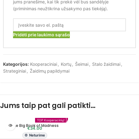
jums pranešime, kai tik prekė vėl bus sandėlyje
(priminimas neužtikrina užsakymo pas tiekėją).
Pridėti prie laukimo sąrašo
Kategorijos:
Kooperaciniai
,
Kortų
,
Šeimai
,
Stalo žaidimai
,
Strateginiai
,
Žaidimų papildymai
Jums taip pat gali patikti…
MIPLO TOP'as!
TOP Kooperacinių!
The Big Book of Madness
€
34.00
Neturime