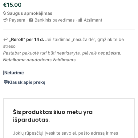
€
15.00
🔒
Saugus apmokėjimas
💳 Paysera · 🏦 Bankinis pavedimas · 🏬 Atsiimant
↩️
„Reroll“ per 14 d.
Jei žaidimas „nesužaidė“, grąžinkite be
streso.
Pastaba: pakuotė turi būti neatidaryta, plėvelė nepažeista.
Netaikoma naudotiems žaidimams
.
Neturime
Klausk apie prekę
Šis produktas šiuo metu yra
išparduotas.
Jokių rūpesčių! Įveskite savo el. pašto adresą ir mes