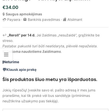
€
34.00
🔒
Saugus apmokėjimas
💳 Paysera · 🏦 Bankinis pavedimas · 🏬 Atsiimant
↩️
„Reroll“ per 14 d.
Jei žaidimas „nesužaidė“, grąžinkite be
streso.
Pastaba: pakuotė turi būti neatidaryta, plėvelė nepažeista.
Netaikoma naudotiems žaidimams
.
Neturime
Klausk apie prekę
Šis produktas šiuo metu yra išparduotas.
Jokių rūpesčių! Įveskite savo el. pašto adresą ir mes jums
pranešime, kai tik prekė vėl bus sandėlyje (priminimas
neužtikrina užsakymo pas tiekėją).