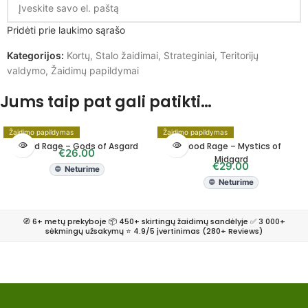
Pridėti prie laukimo sąrašo
Kategorijos:
Kortų
,
Stalo žaidimai
,
Strateginiai
,
Teritorijų
valdymo
,
Žaidimų papildymai
Jums taip pat gali patikti…
Žaidimo papildymas
Žaidimo papildymas
Blood Rage – Gods of Asgard
Blood Rage – Mystics of
€
26.00
Midgard
€
29.00
Neturime
Neturime
🧭 6+ metų prekyboje 📦 450+ skirtingų žaidimų sandėlyje ✅ 3 000+
sėkmingų užsakymų ⭐ 4.9/5 įvertinimas (280+ Reviews)