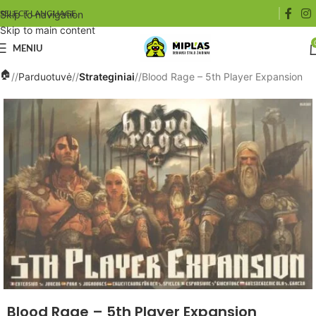
SELECT LANGUAGE
Skip to navigation
Skip to main content
MENIU
/
Parduotuvė
/
Strateginiai
/
Blood Rage – 5th Player Expansion
Blood Rage – 5th Player Expansion