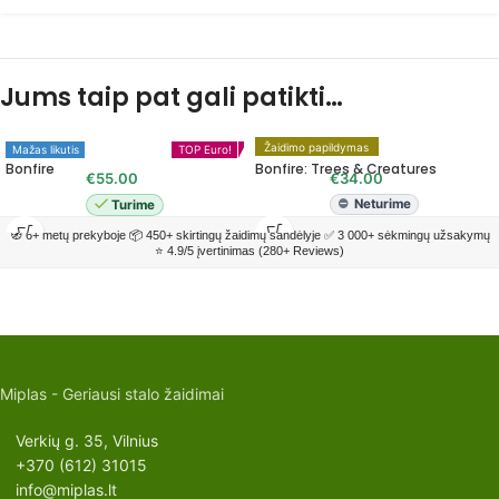
Jums taip pat gali patikti…
MIPLO TOP'as!
Žaidimo papildymas
Mažas likutis
TOP Euro!
Bonfire
Bonfire: Trees & Creatures
€
55.00
€
34.00
Neturime
Turime
🧭 6+ metų prekyboje 📦 450+ skirtingų žaidimų sandėlyje ✅ 3 000+ sėkmingų užsakymų
⭐ 4.9/5 įvertinimas (280+ Reviews)
Miplas - Geriausi stalo žaidimai
Verkių g. 35, Vilnius
+370 (612) 31015
info@miplas.lt