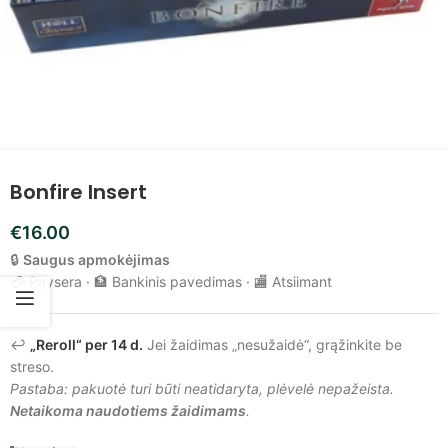
Bonfire Insert
€
16.00
🔒
Saugus apmokėjimas
💳 Paysera · 🏦 Bankinis pavedimas · 🏬 Atsiimant
↩️
„Reroll“ per 14 d.
Jei žaidimas „nesužaidė“, grąžinkite be
streso.
Pastaba: pakuotė turi būti neatidaryta, plėvelė nepažeista.
Netaikoma naudotiems žaidimams
.