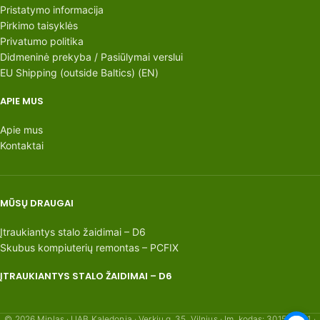
Pristatymo informacija
Pirkimo taisyklės
Privatumo politika
Didmeninė prekyba / Pasiūlymai verslui
EU Shipping (outside Baltics) (EN)
APIE MUS
Apie mus
Kontaktai
MŪSŲ DRAUGAI
Įtraukiantys stalo žaidimai – D6
Skubus kompiuterių remontas – PCFIX
ĮTRAUKIANTYS STALO ŽAIDIMAI – D6
© 2026 Miplas · UAB Kaledonia · Verkių g. 35, Vilnius · Įm. kodas: 301554621 ·