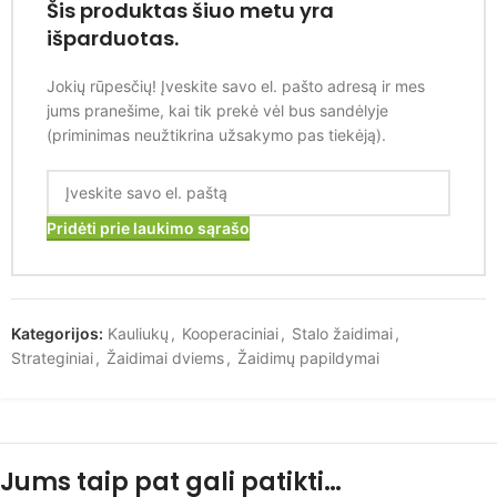
Šis produktas šiuo metu yra
išparduotas.
Jokių rūpesčių! Įveskite savo el. pašto adresą ir mes
jums pranešime, kai tik prekė vėl bus sandėlyje
(priminimas neužtikrina užsakymo pas tiekėją).
Pridėti prie laukimo sąrašo
Kategorijos:
Kauliukų
,
Kooperaciniai
,
Stalo žaidimai
,
Strateginiai
,
Žaidimai dviems
,
Žaidimų papildymai
Jums taip pat gali patikti…