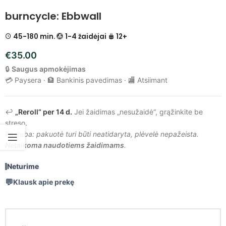
burncycle: Ebbwall
45-180 min.
1-4 žaidėjai
12+
€
35.00
🔒
Saugus apmokėjimas
💳 Paysera · 🏦 Bankinis pavedimas · 🏬 Atsiimant
↩️
„Reroll“ per 14 d.
Jei žaidimas „nesužaidė“, grąžinkite be
streso.
Pastaba: pakuotė turi būti neatidaryta, plėvelė nepažeista.
Netaikoma naudotiems žaidimams
.
Neturime
Klausk apie prekę