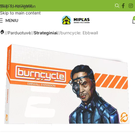
SELECT LANGUAGE
Skip to navigation
Skip to main content
MENIU
/
Parduotuvė
/
Strateginiai
/
burncycle: Ebbwall