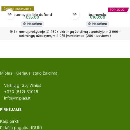
Žaidimo papildymas
TOP SOLO!
burncycle: bio defend
burncycle
€
35.00
€
160.00
Neturime
Neturime
🧭 6+ metų prekyboje 📦 450+ skirtingų žaidimų sandėlyje ✅ 3 000+
sėkmingų užsakymų ⭐ 4.9/5 įvertinimas (280+ Reviews)
Miplas - Geriausi stalo žaidimai
Verkių g. 35, Vilnius
+370 (612) 31015
info@miplas.lt
PIRKĖJAMS
Kaip pirkti
Pirkėjų pagalba (DUK)