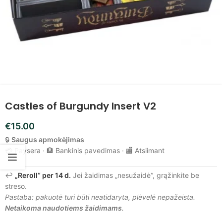
Castles of Burgundy Insert V2
€
15.00
🔒
Saugus apmokėjimas
💳 Paysera · 🏦 Bankinis pavedimas · 🏬 Atsiimant
↩️
„Reroll“ per 14 d.
Jei žaidimas „nesužaidė“, grąžinkite be
streso.
Pastaba: pakuotė turi būti neatidaryta, plėvelė nepažeista.
Netaikoma naudotiems žaidimams
.