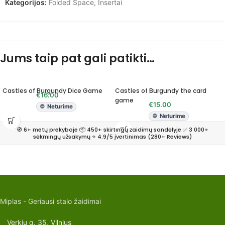
Kategorijos:
Folded Space
,
Insertai
Jums taip pat gali patikti…
Castles of Burgundy Dice Game
Castles of Burgundy the card
€
16.00
game
€
15.00
Neturime
Neturime
🧭 6+ metų prekyboje 📦 450+ skirtingų žaidimų sandėlyje ✅ 3 000+
sėkmingų užsakymų ⭐ 4.9/5 įvertinimas (280+ Reviews)
Miplas - Geriausi stalo žaidimai
Verkių g. 35, Vilnius