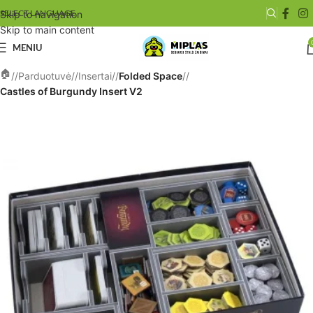
SELECT LANGUAGE
Skip to navigation
Skip to main content
MENIU
/
Parduotuvė
/
Insertai
/
Folded Space
/
Castles of Burgundy Insert V2