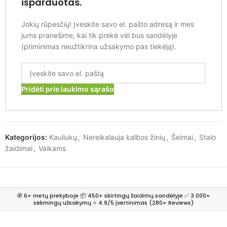
išparduotas.
Jokių rūpesčių! Įveskite savo el. pašto adresą ir mes
jums pranešime, kai tik prekė vėl bus sandėlyje
(priminimas neužtikrina užsakymo pas tiekėją).
Pridėti prie laukimo sąrašo
Kategorijos:
Kauliukų
,
Nereikalauja kalbos žinių
,
Šeimai
,
Stalo
žaidimai
,
Vaikams
🧭 6+ metų prekyboje 📦 450+ skirtingų žaidimų sandėlyje ✅ 3 000+
sėkmingų užsakymų ⭐ 4.9/5 įvertinimas (280+ Reviews)