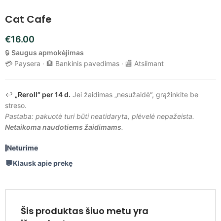
Cat Cafe
€
16.00
🔒
Saugus apmokėjimas
💳 Paysera · 🏦 Bankinis pavedimas · 🏬 Atsiimant
↩️
„Reroll“ per 14 d.
Jei žaidimas „nesužaidė“, grąžinkite be
streso.
Pastaba: pakuotė turi būti neatidaryta, plėvelė nepažeista.
Netaikoma naudotiems žaidimams
.
Neturime
Klausk apie prekę
Šis produktas šiuo metu yra