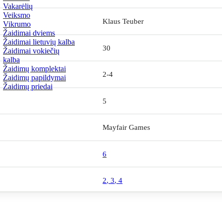
Vakarėlių
Veiksmo
Klaus Teuber
Vikrumo
Žaidimai dviems
Žaidimai lietuvių kalba
30
Žaidimai vokiečių
kalba
Žaidimų komplektai
2-4
Žaidimų papildymai
Žaidimų priedai
5
Mayfair Games
6
2
,
3
,
4