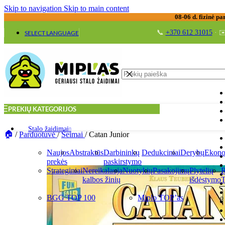
Skip to navigation
Skip to main content
08-06 d. fizinė pa
📞
+370 612 31015
· ✉
SELECT LANGUAGE
PREKIŲ KATEGORIJOS
Stalo žaidimai
/
Parduotuvė
/
Šeimai
/
Catan Junior
Naujos
Abstraktūs
Darbininkų
Dedukciniai
Derybų
Ekono
prekės
paskirstymo
Strateginiai
Nereikalauja
Nuotykių
Pasakojimų
Plytelių
R
kalbos žinių
išdėstymo
T
BGG TOP 100
Miplo TOP’as