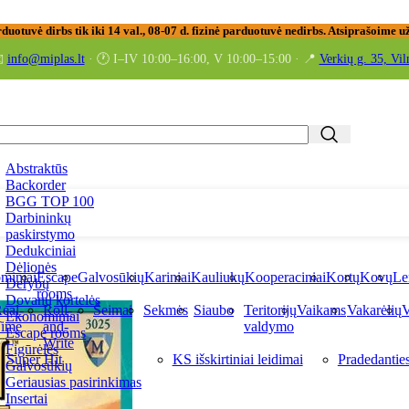
rduotuvė dirbs tik iki 14 val., 08-07 d. fizinė parduotuvė nedirbs. Atsiprašoime
️
info@miplas.lt
· 🕐 I–IV 10:00–16:00, V 10:00–15:00 · 📍
Verkių g. 35, Vil
Abstraktūs
Backorder
BGG TOP 100
Darbininkų
paskirstymo
Dedukciniai
Dėlionės
miniai
Escape
Galvosūkių
Kariniai
Kauliukų
Kooperaciniai
Kortų
Kovų
Le
Derybų
rooms
Dovanų kortelės
eal-
Roll-
Šeimai
Sekmės
Siaubo
Teritorijų
Vaikams
Vakarėlių
V
Ekonominiai
ime
and-
valdymo
Escape rooms
Write
Figūrėlės
Super Hit
KS išskirtiniai leidimai
Pradedantie
Galvosūkių
Geriausias pasirinkimas
Insertai