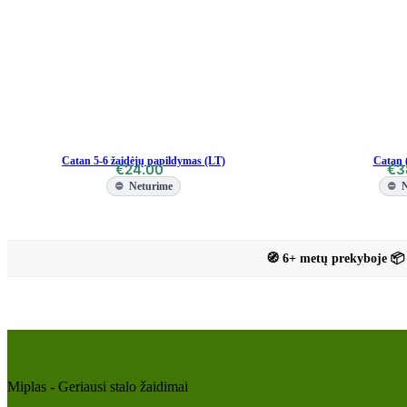
Catan 5-6 žaidėjų papildymas (LT)
Catan (
€
24.00
€
3
Neturime
N
🧭 6+ metų prekyboje 📦 
Miplas - Geriausi stalo žaidimai