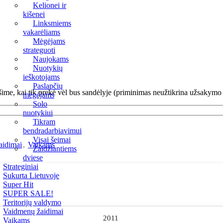
Kelionei ir
kišenei
Linksmiems
vakarėliams
Mėgėjams
strateguoti
Naujokams
Nuotykių
ieškotojams
Paslapčių
šime, kai tik prekė vėl bus sandėlyje (priminimas neužtikrina užsakymo 
mėgėjams
Solo
nuotykiui
Tikram
bendradarbiavimui
Visai šeimai
aidimai
,
Vaikams
Žaidžiantiems
dviese
Strateginiai
Sukurta Lietuvoje
Super Hit
SUPER SALE!
Teritorijų valdymo
Vaidmenų žaidimai
2011
Vaikams