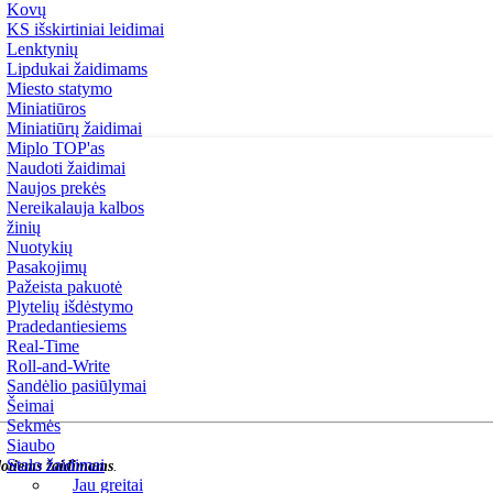
Kovų
KS išskirtiniai leidimai
Lenktynių
Lipdukai žaidimams
Miesto statymo
Miniatiūros
Miniatiūrų žaidimai
Miplo TOP'as
Naudoti žaidimai
Naujos prekės
Nereikalauja kalbos
žinių
Nuotykių
Pasakojimų
Pažeista pakuotė
Plytelių išdėstymo
Pradedantiesiems
Real-Time
Roll-and-Write
Sandėlio pasiūlymai
Šeimai
Sekmės
Siaubo
Stalo žaidimai
otiems žaidimams
.
Jau greitai