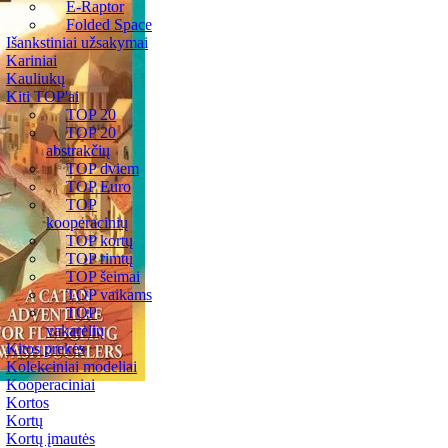
E-Raptor
Folded Space
Išankstiniai užsakymai
Kariniai
Kauliukų
Kiti TOP'ai
TOP 20
TOP 20
abstrakčių
TOP dviem
TOP Euro
TOP
kooperacinių
TOP kortų
TOP rimtų
TOP šeimai
TOP vaikams
TOP
vakarėlių
Kitos prekės
Kolekciniai modeliai
Kooperaciniai
Kortos
Kortų
Kortų įmautės