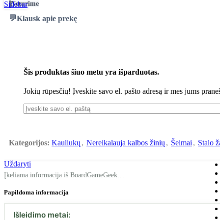
Neturime
Sidebar
Klausk apie prekę
Šis produktas šiuo metu yra išparduotas.
Jokių rūpesčių! Įveskite savo el. pašto adresą ir mes jums prane
Kategorijos:
Kauliukų
,
Nereikalauja kalbos žinių
,
Šeimai
,
Stalo ž
Uždaryti
Įkeliama informacija iš BoardGameGeek…
Papildoma informacija
Išleidimo metai: