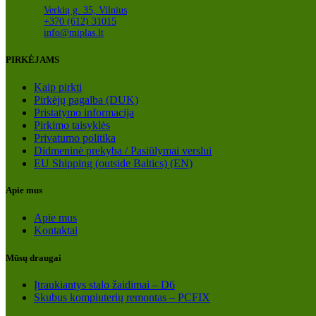
Verkių g. 35, Vilnius
+370 (612) 31015
info@miplas.lt
PIRKĖJAMS
Kaip pirkti
Pirkėjų pagalba (DUK)
Pristatymo informacija
Pirkimo taisyklės
Privatumo politika
Didmeninė prekyba / Pasiūlymai verslui
EU Shipping (outside Baltics) (EN)
Apie mus
Apie mus
Kontaktai
Mūsų draugai
Įtraukiantys stalo žaidimai – D6
Skubus kompiuterių remontas – PCFIX