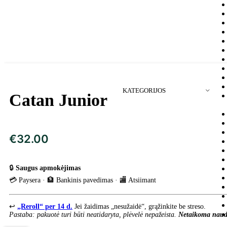
KATEGORIJOS
Catan Junior
€
32.00
🔒
Saugus apmokėjimas
💳 Paysera · 🏦 Bankinis pavedimas · 🏬 Atsiimant
↩️
„Reroll“ per 14 d.
Jei žaidimas „nesužaidė“, grąžinkite be streso.
Pastaba: pakuotė turi būti neatidaryta, plėvelė nepažeista.
Netaikoma naud