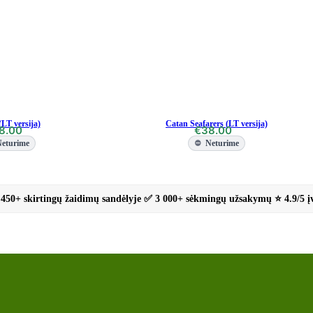
LT versija)
Catan Seafarers (LT versija)
8.00
€
38.00
eturime
Neturime
450+ skirtingų žaidimų sandėlyje ✅ 3 000+ sėkmingų užsakymų ⭐ 4.9/5 į