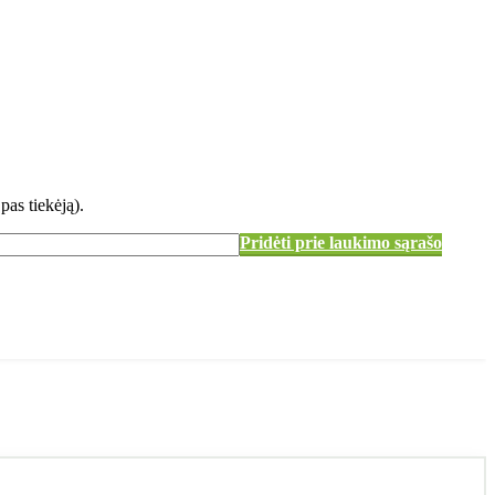
pas tiekėją).
Pridėti prie laukimo sąrašo