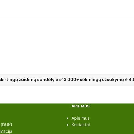
skirtingų žaidimų sandėlyje ✅ 3 000+ sėkmingų užsakymų ⭐ 4.
APIE MUS
Apie mus
 (DUK)
Kontaktai
rmacija