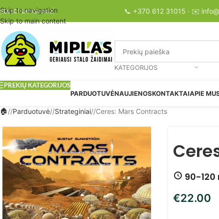
Skip to navigation
📞
+370 612 31015
· ✉️
info@
SELECT LANGUAGE
Skip to main content
KATEGORIJOS
PREKIŲ KATEGORIJOS
PARDUOTUVĖ
NAUJIENOS
KONTAKTAI
APIE MU
/
Parduotuvė
/
Strateginiai
/
Ceres: Mars Contracts
Ceres
90-120 
€
22.00