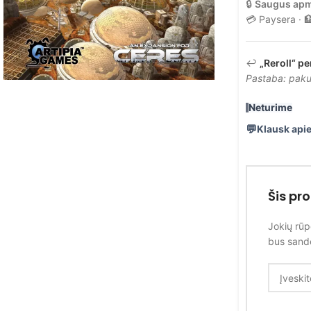
🔒
Saugus ap
💳 Paysera · 
↩️
„Reroll“ pe
Pastaba: pakuo
Neturime
Klausk apie
Šis pr
Jokių rūp
bus sandė