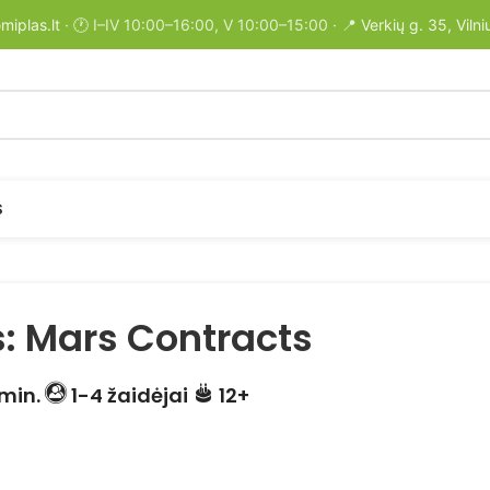
miplas.lt
· 🕐 I–IV 10:00–16:00, V 10:00–15:00 · 📍
Verkių g. 35, Vilni
S
: Mars Contracts
min.
1-4 žaidėjai
12+