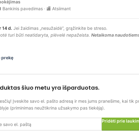
mokėjimas
 Bankinis pavedimas · 🏬 Atsiimant
r 14 d.
Jei žaidimas „nesužaidė“, grąžinkite be streso.
tė turi būti neatidaryta, plėvelė nepažeista.
Netaikoma naudotiem
 prekę
oduktas šiuo metu yra išparduotas.
esčių! Įveskite savo el. pašto adresą ir mes jums pranešime, kai tik p
lyje (priminimas neužtikrina užsakymo pas tiekėją).
Pridėti prie lauk