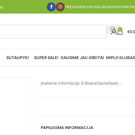
us
PRENUMERUOK NAUJIENAS!
KONTAKTAI
0
€
0.
SUTAUPYK!
SUPER SALE!
GAUSIME JAU GREITAI
MIPLO KLUBAS
Įkeliama informacija iš BoardGameGeek…
PAPILDOMA INFORMACIJA