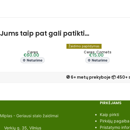
Jums taip pat gali patikti…
Žaidimo papildymas
Ceres
Ceres: Comets
€
60.00
€
15.00
Neturime
Neturime
🧭 6+ metų prekyboje 📦 450+ 
PIRKĖJAMS
Kaip pirkti
Miplas - Geriausi stalo žaidimai
Pirkėjų pagalba
Pristatymo info
Verkių g. 35, Vilnius