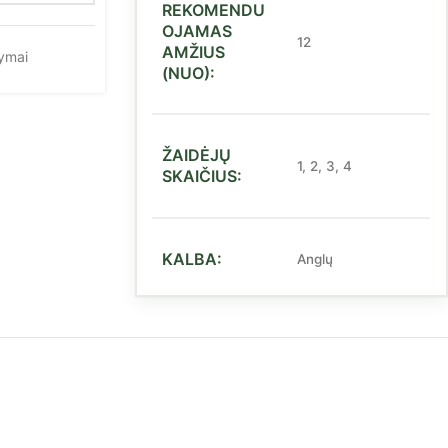
REKOMENDU
OJAMAS
12
AMŽIUS
ymai
(NUO):
ŽAIDĖJŲ
1
,
2
,
3
,
4
SKAIČIUS:
KALBA:
Anglų