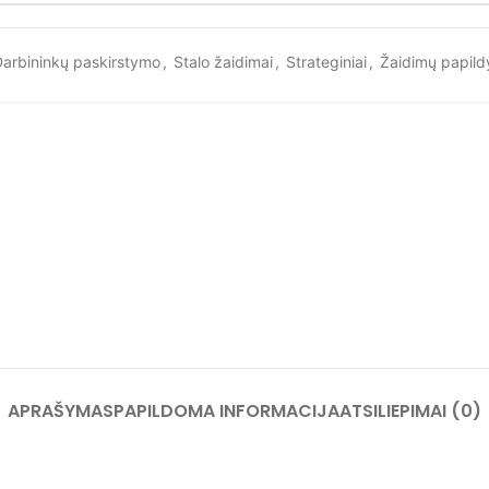
arbininkų paskirstymo
,
Stalo žaidimai
,
Strateginiai
,
Žaidimų papild
APRAŠYMAS
PAPILDOMA INFORMACIJA
ATSILIEPIMAI (0)