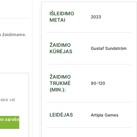
IŠLEIDIMO
2023
METAI
s žaidimams
.
ŽAIDIMO
Gustaf Sundström
KŪRĖJAS
ŽAIDIMO
TRUKMĖ
90-120
(MIN.):
rekė vėl
LEIDĖJAS
Artipia Games
imo sąrašo