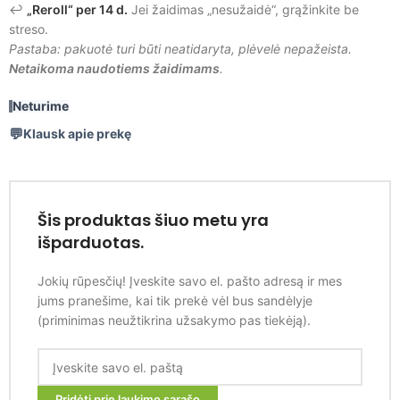
↩️
„Reroll“ per 14 d.
Jei žaidimas „nesužaidė“, grąžinkite be
streso.
Pastaba: pakuotė turi būti neatidaryta, plėvelė nepažeista.
Netaikoma naudotiems žaidimams
.
Neturime
Klausk apie prekę
Šis produktas šiuo metu yra
išparduotas.
Jokių rūpesčių! Įveskite savo el. pašto adresą ir mes
jums pranešime, kai tik prekė vėl bus sandėlyje
(priminimas neužtikrina užsakymo pas tiekėją).
Pridėti prie laukimo sąrašo