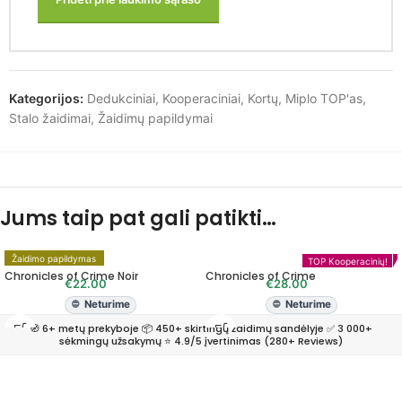
Kategorijos:
Dedukciniai
,
Kooperaciniai
,
Kortų
,
Miplo TOP'as
,
Stalo žaidimai
,
Žaidimų papildymai
Jums taip pat gali patikti…
MIPLO TOP'as!
Žaidimo papildymas
TOP Kooperacinių!
Chronicles of Crime Noir
Chronicles of Crime
€
22.00
€
28.00
Neturime
Neturime
🧭 6+ metų prekyboje 📦 450+ skirtingų žaidimų sandėlyje ✅ 3 000+
sėkmingų užsakymų ⭐ 4.9/5 įvertinimas (280+ Reviews)