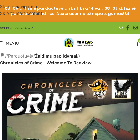
Skip to navigation
08-06 d. fizinė parduotuvė dirbs tik iki 14 val., 08-07 d. fizinė
Skip to main content
parduotuvė nedirbs. Atsiprašoime už nepatogumus! 🎲
SELECT LANGUAGE
MENIU
/
Parduotuvė
/
Žaidimų papildymai
/
Chronicles of Crime – Welcome To Redview