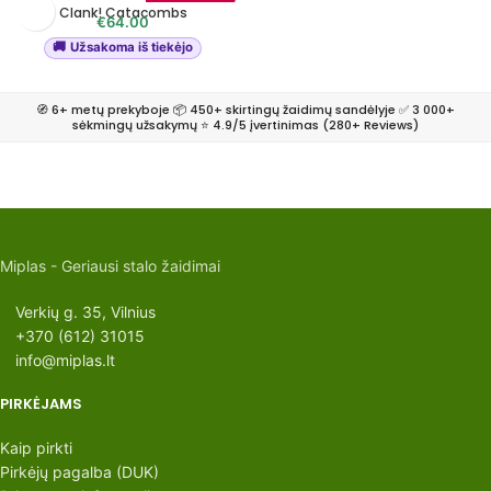
Clank! Catacombs
€
64.00
Užsakoma iš tiekėjo
🧭 6+ metų prekyboje 📦 450+ skirtingų žaidimų sandėlyje ✅ 3 000+
sėkmingų užsakymų ⭐ 4.9/5 įvertinimas (280+ Reviews)
Miplas - Geriausi stalo žaidimai
Verkių g. 35, Vilnius
+370 (612) 31015
info@miplas.lt
PIRKĖJAMS
Kaip pirkti
Pirkėjų pagalba (DUK)