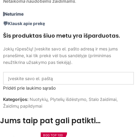
Netaikoma naudotiems žaidimams
.
Neturime
Klausk apie prekę
Šis produktas šiuo metu yra išparduotas.
Jokių rūpesčių! Įveskite savo el. pašto adresą ir mes jums
pranešime, kai tik prekė vėl bus sandėlyje (priminimas
neužtikrina užsakymo pas tiekėją).
Pridėti prie laukimo sąrašo
Kategorijos:
Nuotykių
,
Plytelių išdėstymo
,
Stalo žaidimai
,
Žaidimų papildymai
Jums taip pat gali patikti…
BGG TOP 100