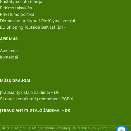
Pristatymo informacija
Pirkimo taisyklės
Privatumo politika
Didmeninė prekyba / Pasiūlymai verslui
EU Shipping (outside Baltics) (EN)
APIE MUS
Apie mus
Kontaktai
MŪSŲ DRAUGAI
Įtraukiantys stalo žaidimai – D6
Skubus kompiuterių remontas – PCFIX
ĮTRAUKIANTYS STALO ŽAIDIMAI – D6
© 2026 Miplas · UAB Kaledonia · Verkių g. 35, Vilnius · Įm. kodas: 301554621 ·