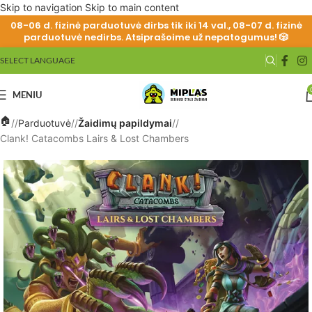
Skip to navigation
Skip to main content
08-06 d. fizinė parduotuvė dirbs tik iki 14 val., 08-07 d. fizinė
parduotuvė nedirbs. Atsiprašoime už nepatogumus! 🎲
SELECT LANGUAGE
MENIU
/
Parduotuvė
/
Žaidimų papildymai
/
Clank! Catacombs Lairs & Lost Chambers