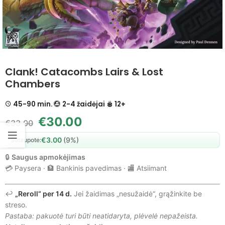
Clank! Catacombs Lairs & Lost
Chambers
45-90 min.
2-4 žaidėjai
12+
€
30.00
€
33.00
€
3.00
(9%)
Sutaupote:
🔒
Saugus apmokėjimas
💳 Paysera · 🏦 Bankinis pavedimas · 🏬 Atsiimant
↩️
„Reroll“ per 14 d.
Jei žaidimas „nesužaidė“, grąžinkite be
streso.
Pastaba: pakuotė turi būti neatidaryta, plėvelė nepažeista.