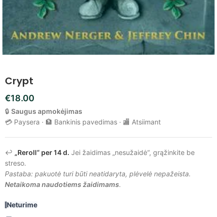
Crypt
€
18.00
🔒
Saugus apmokėjimas
💳 Paysera · 🏦 Bankinis pavedimas · 🏬 Atsiimant
↩️
„Reroll“ per 14 d.
Jei žaidimas „nesužaidė“, grąžinkite be
streso.
Pastaba: pakuotė turi būti neatidaryta, plėvelė nepažeista.
Netaikoma naudotiems žaidimams
.
Neturime