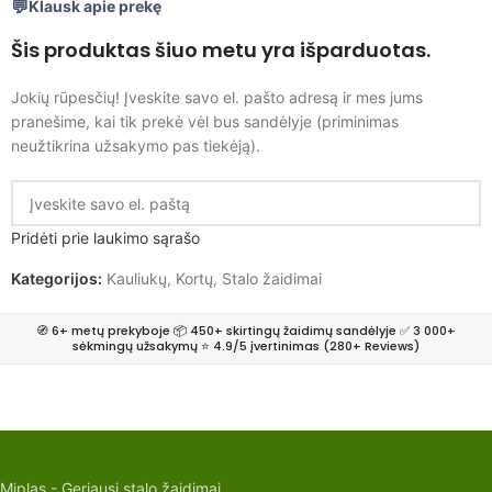
Klausk apie prekę
Šis produktas šiuo metu yra išparduotas.
Jokių rūpesčių! Įveskite savo el. pašto adresą ir mes jums
pranešime, kai tik prekė vėl bus sandėlyje (priminimas
neužtikrina užsakymo pas tiekėją).
Pridėti prie laukimo sąrašo
Kategorijos:
Kauliukų
,
Kortų
,
Stalo žaidimai
🧭 6+ metų prekyboje 📦 450+ skirtingų žaidimų sandėlyje ✅ 3 000+
sėkmingų užsakymų ⭐ 4.9/5 įvertinimas (280+ Reviews)
Miplas - Geriausi stalo žaidimai