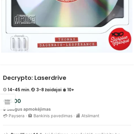
Decrypto: Laserdrive
14-45 min.
3-8 žaidėjai
10+
€
15.00
🔒
Saugus apmokėjimas
💳 Paysera · 🏦 Bankinis pavedimas · 🏬 Atsiimant