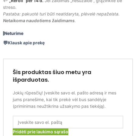
↩️
„Reroll“ per 14 d.
Jei žaidimas „nesužaidė“, grąžinkite be
streso.
Pastaba: pakuotė turi būti neatidaryta, plėvelė nepažeista.
Netaikoma naudotiems žaidimams
.
Neturime
Klausk apie prekę
Šis produktas šiuo metu yra
išparduotas.
Jokių rūpesčių! Įveskite savo el. pašto adresą ir mes
jums pranešime, kai tik prekė vėl bus sandėlyje
(priminimas neužtikrina užsakymo pas tiekėją).
Pridėti prie laukimo sąrašo