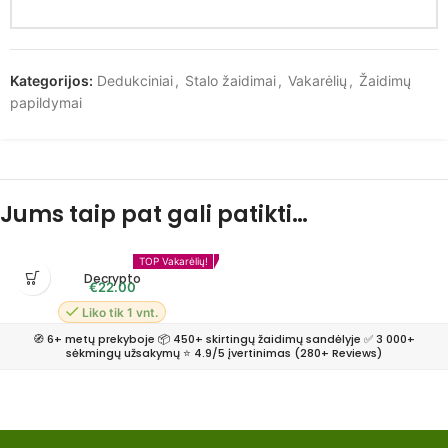
Kategorijos:
Dedukciniai
,
Stalo žaidimai
,
Vakarėlių
,
Žaidimų
papildymai
Jums taip pat gali patikti…
BGG TOP 100
TOP Vakarėlių!
Decrypto
€
22.00
Liko tik 1 vnt.
🧭 6+ metų prekyboje 📦 450+ skirtingų žaidimų sandėlyje ✅ 3 000+
sėkmingų užsakymų ⭐ 4.9/5 įvertinimas (280+ Reviews)