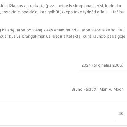
kleidžiamas antrą kartą (pvz., antrasis skorpionas), visi, kurie dar
, tavo dalis padidėja, kas galbūt įkvėps tave tyrinėti giliau — tačiau
 kaladę, arba po vieną kiekvienam raundui, arba visos iš karto. Kai
 visus likusius brangakmenius, bet ir artefaktą, kuris raundo pabaigoje
2024 (originalas 2005)
Bruno Faidutti, Alan R. Moon
30