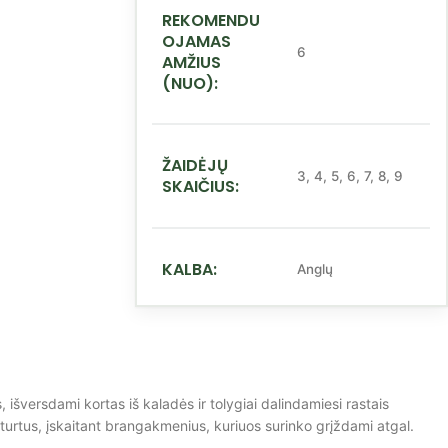
REKOMENDU
OJAMAS
6
AMŽIUS
(NUO):
ŽAIDĖJŲ
3
,
4
,
5
,
6
,
7
,
8
,
9
SKAIČIUS:
KALBA:
Anglų
s, išversdami kortas iš kaladės ir tolygiai dalindamiesi rastais
o turtus, įskaitant brangakmenius, kuriuos surinko grįždami atgal.