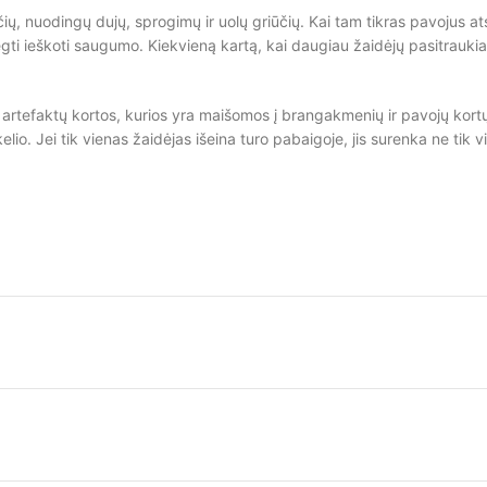
ių, nuodingų dujų, sprogimų ir uolų griūčių. Kai tam tikras pavojus ats
bėgti ieškoti saugumo. Kiekvieną kartą, kai daugiau žaidėjų pasitraukia
 artefaktų kortos, kurios yra maišomos į brangakmenių ir pavojų kortų
elio. Jei tik vienas žaidėjas išeina turo pabaigoje, jis surenka ne tik