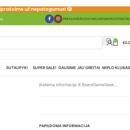
Atsiprašoime už nepatogumus! 🎲
us
PRENUMERUOK NAUJIENAS!
KONTAKTAI
0
€
0.
SUTAUPYK!
SUPER SALE!
GAUSIME JAU GREITAI
MIPLO KLUBAS
Įkeliama informacija iš BoardGameGeek…
PAPILDOMA INFORMACIJA