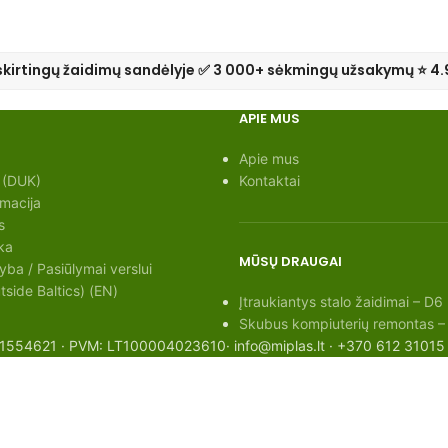
skirtingų žaidimų sandėlyje ✅ 3 000+ sėkmingų užsakymų ⭐ 4.
APIE MUS
Apie mus
 (DUK)
Kontaktai
rmacija
s
ka
MŪSŲ DRAUGAI
ba / Pasiūlymai verslui
side Baltics) (EN)
Įtraukiantys stalo žaidimai – D6
Skubus kompiuterių remontas –
: 301554621 · PVM: LT100004023610· info@miplas.lt · +370 612 31015