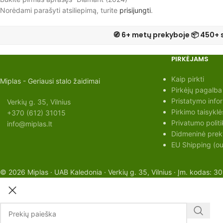
Norėdami parašyti atsiliepimą, turite
prisijungti
.
🧭 6+ metų prekyboje 📦 450+ 
PIRKĖJAMS
Kaip pirkti
Miplas - Geriausi stalo žaidimai
Pirkėjų pagalba
Pristatymo info
Verkių g. 35, Vilnius
Pirkimo taisyklė
+370 (612) 31015
Privatumo politi
info@miplas.lt
Didmeninė preky
EU Shipping (out
© 2026 Miplas · UAB Kaledonia · Verkių g. 35, Vilnius · Įm. kodas