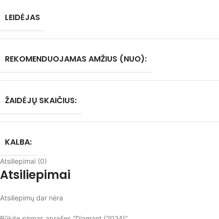
LEIDĖJAS
REKOMENDUOJAMAS AMŽIUS (NUO):
ŽAIDĖJŲ SKAIČIUS:
KALBA:
Atsiliepimai (0)
Atsiliepimai
Atsiliepimų dar nėra
Būkite pirmas aprašęs “Diamant (2024)”