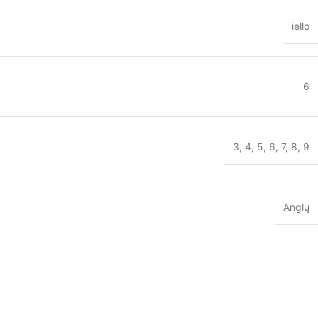
iello
6
3
,
4
,
5
,
6
,
7
,
8
,
9
Anglų