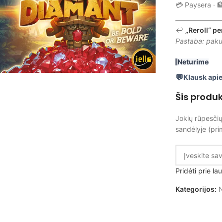
💳 Paysera · 
↩️
„Reroll“ pe
Pastaba: pakuo
Neturime
Klausk apie
Šis produ
Jokių rūpesčių
sandėlyje (pri
Pridėti prie l
Kategorijos:
N