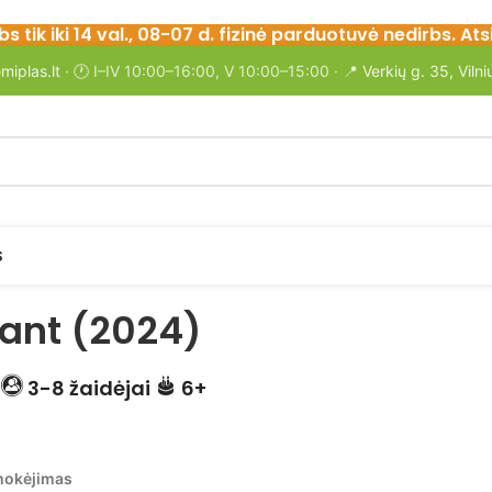
bs tik iki 14 val., 08-07 d. fizinė parduotuvė nedirbs. 
miplas.lt
· 🕐 I–IV 10:00–16:00, V 10:00–15:00 · 📍
Verkių g. 35, Vilni
S
ant (2024)
.
3-8 žaidėjai
6+
mokėjimas