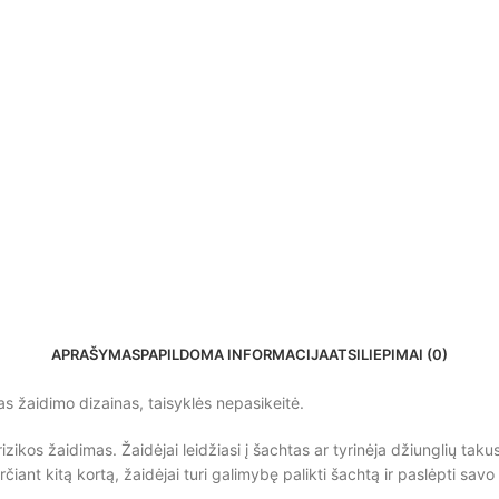
APRAŠYMAS
PAPILDOMA INFORMACIJA
ATSILIEPIMAI (0)
as žaidimo dizainas, taisyklės nepasikeitė.
rizikos žaidimas. Žaidėjai leidžiasi į šachtas ar tyrinėja džiunglių taku
čiant kitą kortą, žaidėjai turi galimybę palikti šachtą ir paslėpti sav