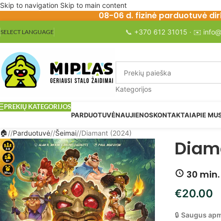
Skip to navigation
Skip to main content
08-06 d. fizinė parduotuvė dir
📞
+370 612 31015
· ✉️
info@
SELECT LANGUAGE
Kategorijos
PREKIŲ KATEGORIJOS
PARDUOTUVĖ
NAUJIENOS
KONTAKTAI
APIE MU
/
Parduotuvė
/
Šeimai
/
Diamant (2024)
Diam
30 min
€
20.00
🔒
Saugus ap