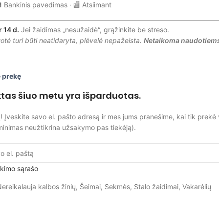
 Bankinis pavedimas · 🏬 Atsiimant
r 14 d.
Jei žaidimas „nesužaidė“, grąžinkite be streso.
tė turi būti neatidaryta, plėvelė nepažeista.
Netaikoma naudotiem
 prekę
ktas šiuo metu yra išparduotas.
! Įveskite savo el. pašto adresą ir mes jums pranešime, kai tik prekė 
minimas neužtikrina užsakymo pas tiekėją).
aukimo sąrašo
ereikalauja kalbos žinių
,
Šeimai
,
Sekmės
,
Stalo žaidimai
,
Vakarėlių