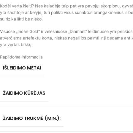
Kodėl verta išeiti? Nes kaladėje taip pat yra pavojų: skorpionų, gyvač
yra šachtoje ar kelyje, turi palikti visus surinktus brangakmenius ir 
su rizika likti be nieko.
Visuose „Incan Gold“ ir vėlesniuose „Diamant“ leidimuose yra penkios
atverčiama artefaktų korta, niekas negali jos paimti ir ji dedama ant k
yra vertas taškų.
Papildoma informacija
IŠLEIDIMO METAI
ŽAIDIMO KŪRĖJAS
ŽAIDIMO TRUKMĖ (MIN.):