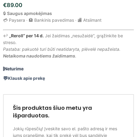
€
89.00
🔒
Saugus apmokėjimas
💳 Paysera · 🏦 Bankinis pavedimas · 🏬 Atsiimant
↩️
„Reroll“ per 14 d.
Jei žaidimas „nesužaidė“, grąžinkite be
streso.
Pastaba: pakuotė turi būti neatidaryta, plėvelė nepažeista.
Netaikoma naudotiems žaidimams
.
Neturime
Klausk apie prekę
Šis produktas šiuo metu yra
išparduotas.
Jokių rūpesčių! Įveskite savo el. pašto adresą ir mes
jums pranešime, kai tik prekė vėl bus sandėlyje