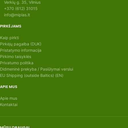
Verkių g. 35, Vilnius
+370 (612) 31015
info@miplas.lt
PIRKĖJAMS
Kaip pirkti
Pirkėjų pagalba (DUK)
Pristatymo informacija
Pirkimo taisyklės
Privatumo politika
Didmeninė prekyba / Pasiūlymai verslui
EU Shipping (outside Baltics) (EN)
APIE MUS
Apie mus
Kontaktai
MŪSŲ DRAUGAI