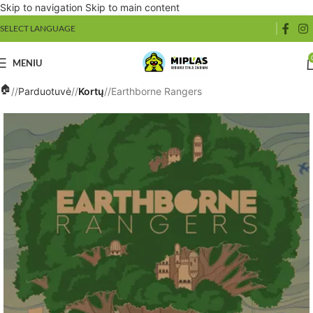
Skip to navigation
Skip to main content
SELECT LANGUAGE
MENIU
/
Parduotuvė
/
Kortų
/
Earthborne Rangers