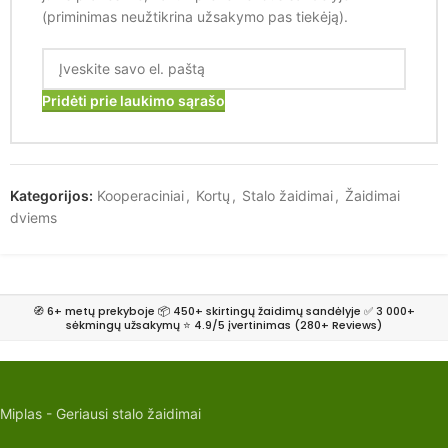
(priminimas neužtikrina užsakymo pas tiekėją).
Pridėti prie laukimo sąrašo
Kategorijos:
Kooperaciniai
,
Kortų
,
Stalo žaidimai
,
Žaidimai
dviems
🧭 6+ metų prekyboje 📦 450+ skirtingų žaidimų sandėlyje ✅ 3 000+
sėkmingų užsakymų ⭐ 4.9/5 įvertinimas (280+ Reviews)
Miplas - Geriausi stalo žaidimai