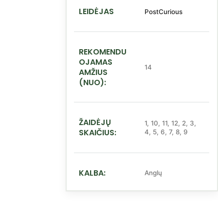
LEIDĖJAS
PostCurious
REKOMENDU
OJAMAS
14
AMŽIUS
(NUO):
ŽAIDĖJŲ
1
,
10
,
11
,
12
,
2
,
3
,
SKAIČIUS:
4
,
5
,
6
,
7
,
8
,
9
KALBA:
Anglų