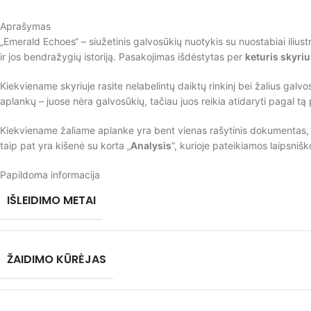
Aprašymas
„Emerald Echoes“ – siužetinis galvosūkių nuotykis su nuostabiai ilius
ir jos bendražygių istoriją. Pasakojimas išdėstytas per
keturis skyri
Kiekviename skyriuje rasite nelabelintų daiktų rinkinį bei žalius galvos
aplankų – juose nėra galvosūkių, tačiau juos reikia atidaryti pagal tą
Kiekviename žaliame aplanke yra bent vienas rašytinis dokumentas, kurį
taip pat yra kišenė su korta „
Analysis
“, kurioje pateikiamos laipsniš
Papildoma informacija
IŠLEIDIMO METAI
ŽAIDIMO KŪRĖJAS