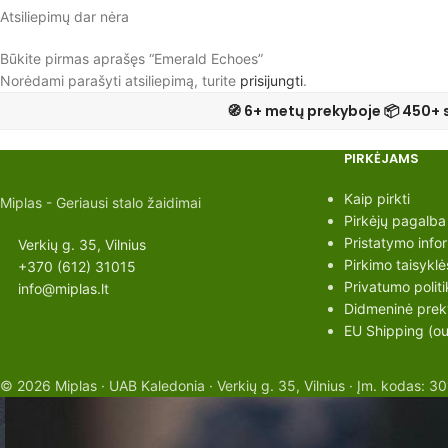
Atsiliepimų dar nėra
Būkite pirmas aprašęs “Emerald Echoes”
Norėdami parašyti atsiliepimą, turite
prisijungti
.
🧭 6+ metų prekyboje 📦 450+ 
PIRKĖJAMS
Kaip pirkti
Miplas - Geriausi stalo žaidimai
Pirkėjų pagalba
Pristatymo info
Verkių g. 35, Vilnius
Pirkimo taisyklė
+370 (612) 31015
Privatumo politi
info@miplas.lt
Didmeninė preky
EU Shipping (out
© 2026 Miplas · UAB Kaledonia · Verkių g. 35, Vilnius · Įm. kodas