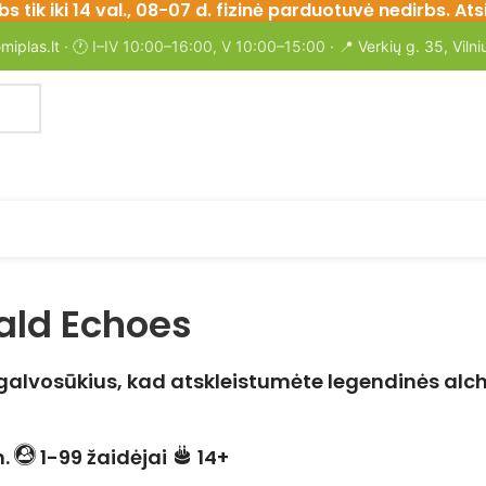
bs tik iki 14 val., 08-07 d. fizinė parduotuvė nedirbs. 
miplas.lt
· 🕐 I–IV 10:00–16:00, V 10:00–15:00 · 📍
Verkių g. 35, Vilni
ald Echoes
 galvosūkius, kad atskleistumėte legendinės alc
n.
1-99 žaidėjai
14+