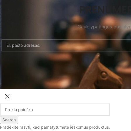
PRENUMER
Gauk ypatingus pasiūlymu
Search
Pradėkite rašyti, kad pamatytumėte ieškomus produktus.