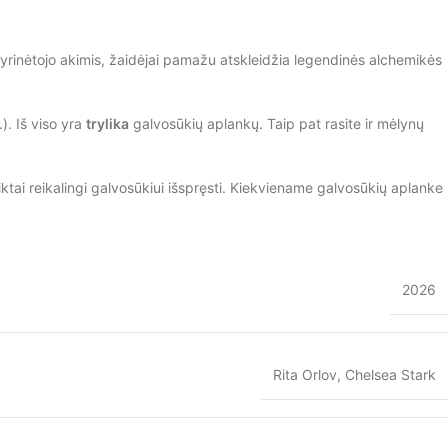
o tyrinėtojo akimis, žaidėjai pamažu atskleidžia legendinės alchemikės
). Iš viso yra
trylika
galvosūkių aplankų. Taip pat rasite ir mėlynų
aiktai reikalingi galvosūkiui išspręsti. Kiekviename galvosūkių aplanke
2026
Rita Orlov, Chelsea Stark