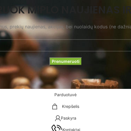
UOK MIPLO NAUJIENAS IR
s, prekių naujienas, akcijas, bei nuolaidų kodus (ne dažnia
Parduotuvė
Krepšelis
Paskyra
Kontaktai