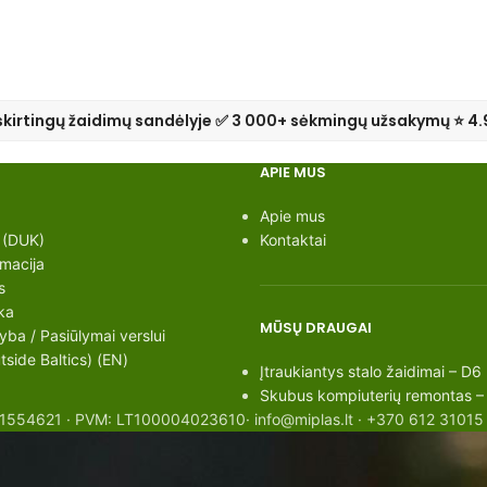
skirtingų žaidimų sandėlyje ✅ 3 000+ sėkmingų užsakymų ⭐ 4.
APIE MUS
Apie mus
 (DUK)
Kontaktai
rmacija
s
ka
MŪSŲ DRAUGAI
ba / Pasiūlymai verslui
side Baltics) (EN)
Įtraukiantys stalo žaidimai – D6
Skubus kompiuterių remontas –
: 301554621 · PVM: LT100004023610· info@miplas.lt · +370 612 31015