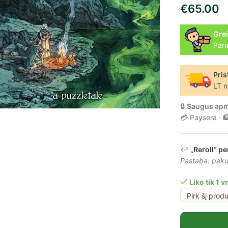
€
65.00
Grei
Paru
Pris
LT n
🔒
Saugus ap
💳 Paysera · 
↩️
„Reroll“ pe
Pastaba: pakuo
Liko tik 1 vn
Pirk šį prod