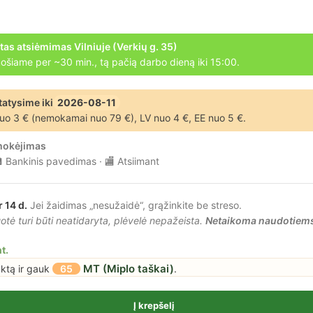
tas atsiėmimas Vilniuje (Verkių g. 35)
ošiame per ~30 min., tą pačią darbo dieną iki 15:00.
tatysime iki
2026-08-11
uo 3 € (nemokamai nuo 79 €), LV nuo 4 €, EE nuo 5 €.
mokėjimas
 Bankinis pavedimas · 🏬 Atsiimant
r 14 d.
Jei žaidimas „nesužaidė“, grąžinkite be streso.
tė turi būti neatidaryta, plėvelė nepažeista.
Netaikoma naudotiem
t.
MT (Miplo taškai)
uktą ir gauk
65
.
Į krepšelį