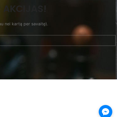
 AKCIJAS!
u nei kartą per savaitę).