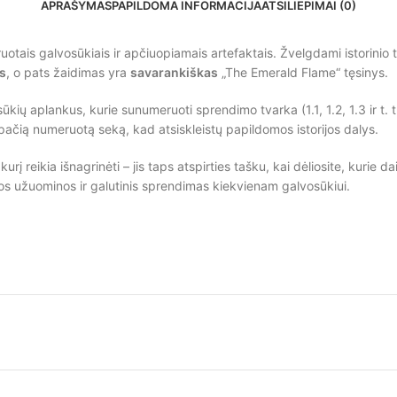
APRAŠYMAS
PAPILDOMA INFORMACIJA
ATSILIEPIMAI (0)
truotais galvosūkiais ir apčiuopiamais artefaktais. Žvelgdami istorini
us
, o pats žaidimas yra
savarankiškas
„The Emerald Flame“ tęsinys.
ūkių aplankus, kurie sunumeruoti sprendimo tvarka (1.1, 1.2, 1.3 ir t. t.
 pačią numeruotą seką, kad atsiskleistų papildomos istorijos dalys.
 reikia išnagrinėti – jis taps atspirties tašku, kai dėliosite, kurie d
kos užuominos ir galutinis sprendimas kiekvienam galvosūkiui.