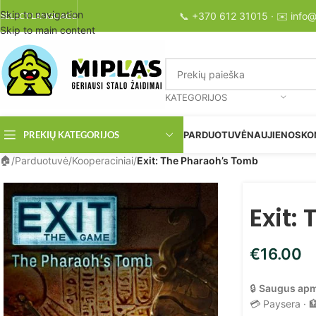
Skip to navigation
📞
+370 612 31015
· ✉️
info@
SELECT LANGUAGE
Skip to main content
KATEGORIJOS
PREKIŲ KATEGORIJOS
PARDUOTUVĖ
NAUJIENOS
KO
/
Parduotuvė
/
Kooperaciniai
/
Exit: The Pharaoh’s Tomb
Exit:
€
16.00
🔒
Saugus ap
💳 Paysera · 