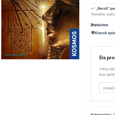
↩️
„Reroll“ pe
Pastaba: pakuo
Neturime
Klausk apie
Šis pr
Jokių rūp
bus sandė
Kategorijos: