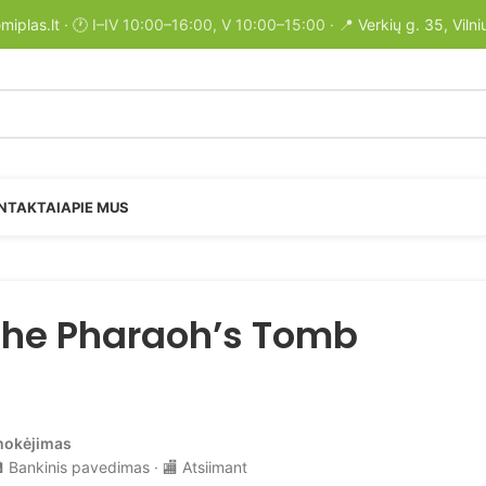
miplas.lt
· 🕐 I–IV 10:00–16:00, V 10:00–15:00 · 📍
Verkių g. 35, Vilni
NTAKTAI
APIE MUS
 The Pharaoh’s Tomb
mokėjimas
 Bankinis pavedimas · 🏬 Atsiimant