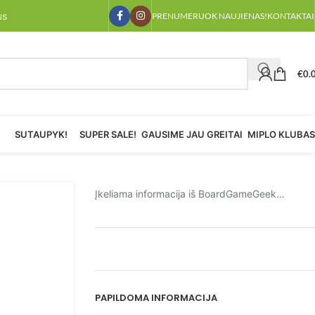
us
PRENUMERUOK NAUJIENAS!
KONTAKTAI
€
0.
SUTAUPYK!
SUPER SALE!
GAUSIME JAU GREITAI
MIPLO KLUBAS
Įkeliama informacija iš BoardGameGeek…
PAPILDOMA INFORMACIJA