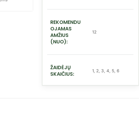
REKOMENDU
OJAMAS
12
AMŽIUS
(NUO):
ŽAIDĖJŲ
1
,
2
,
3
,
4
,
5
,
6
SKAIČIUS: