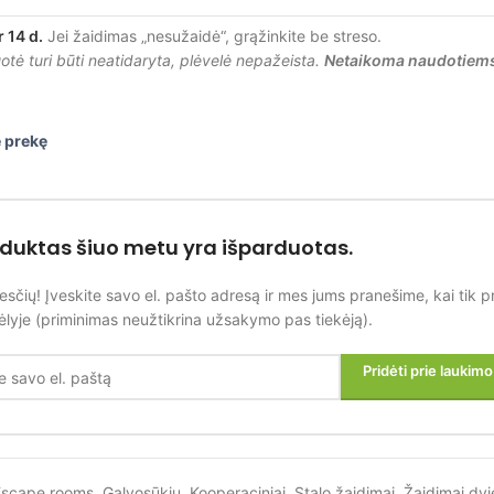
r 14 d.
Jei žaidimas „nesužaidė“, grąžinkite be streso.
tė turi būti neatidaryta, plėvelė nepažeista.
Netaikoma naudotiem
 prekę
oduktas šiuo metu yra išparduotas.
esčių! Įveskite savo el. pašto adresą ir mes jums pranešime, kai tik p
lyje (priminimas neužtikrina užsakymo pas tiekėją).
Pridėti prie laukim
Escape rooms
,
Galvosūkių
,
Kooperaciniai
,
Stalo žaidimai
,
Žaidimai dv