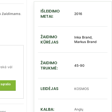
IŠLEIDIMO
s žaidimams
.
2016
METAI:
ŽAIDIMO
Inka Brand,
KŪRĖJAS
Markus Brand
ŽAIDIMO
45-90
rekė vėl
TRUKMĖ:
o sąrašo
LEIDĖJAS
KOSMOS
KALBA:
Anglų
iems