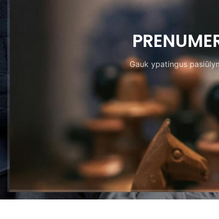
PRENUMER
Gauk ypatingus pasiūlymu