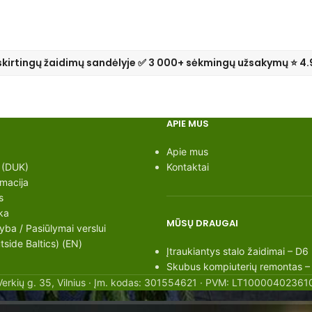
skirtingų žaidimų sandėlyje ✅ 3 000+ sėkmingų užsakymų ⭐ 4.
APIE MUS
Apie mus
 (DUK)
Kontaktai
rmacija
s
ka
MŪSŲ DRAUGAI
ba / Pasiūlymai verslui
side Baltics) (EN)
Įtraukiantys stalo žaidimai – D6
Skubus kompiuterių remontas –
Verkių g. 35, Vilnius · Įm. kodas: 301554621 · PVM: LT100004023610