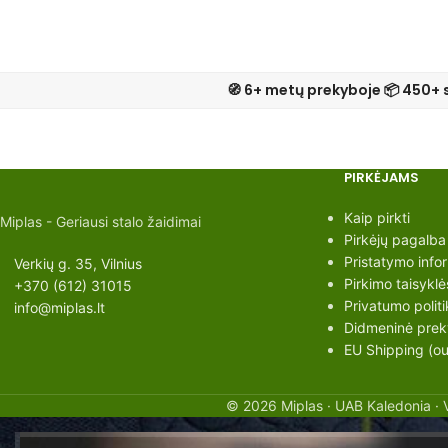
🧭 6+ metų prekyboje 📦 450+ 
PIRKĖJAMS
Kaip pirkti
Miplas - Geriausi stalo žaidimai
Pirkėjų pagalba
Pristatymo info
Verkių g. 35, Vilnius
Pirkimo taisyklė
+370 (612) 31015
Privatumo politi
info@miplas.lt
Didmeninė preky
EU Shipping (out
© 2026 Miplas · UAB Kaledonia · 