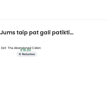
Jums taip pat gali patikti…
Exit: The Abandoned Cabin
€
16.00
Neturime