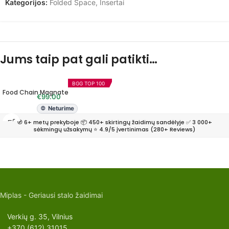
Kategorijos:
Folded Space
,
Insertai
Jums taip pat gali patikti…
BGG TOP 100
Food Chain Magnate
€
99.00
Neturime
🧭 6+ metų prekyboje 📦 450+ skirtingų žaidimų sandėlyje ✅ 3 000+
sėkmingų užsakymų ⭐ 4.9/5 įvertinimas (280+ Reviews)
Miplas - Geriausi stalo žaidimai
Verkių g. 35, Vilnius
+370 (612) 31015