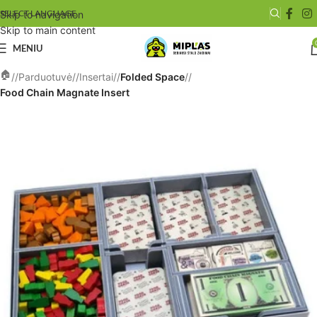
SELECT LANGUAGE
Skip to navigation
Skip to main content
MENIU
/
Parduotuvė
/
Insertai
/
Folded Space
/
Food Chain Magnate Insert