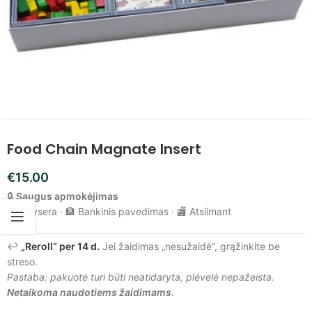
Food Chain Magnate Insert
€
15.00
🔒
Saugus apmokėjimas
💳 Paysera · 🏦 Bankinis pavedimas · 🏬 Atsiimant
↩️
„Reroll“ per 14 d.
Jei žaidimas „nesužaidė“, grąžinkite be
streso.
Pastaba: pakuotė turi būti neatidaryta, plėvelė nepažeista.
Netaikoma naudotiems žaidimams
.