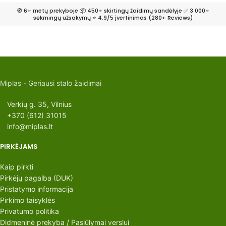
🧭 6+ metų prekyboje 📦 450+ skirtingų žaidimų sandėlyje ✅ 3 000+
sėkmingų užsakymų ⭐ 4.9/5 įvertinimas (280+ Reviews)
Miplas - Geriausi stalo žaidimai
Verkių g. 35, Vilnius
+370 (612) 31015
info@miplas.lt
PIRKĖJAMS
Kaip pirkti
Pirkėjų pagalba (DUK)
Pristatymo informacija
Pirkimo taisyklės
Privatumo politika
Didmeninė prekyba / Pasiūlymai verslui