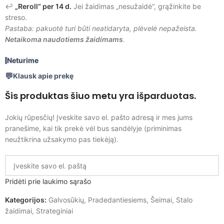
↩️
„Reroll“ per 14 d.
Jei žaidimas „nesužaidė“, grąžinkite be
streso.
Pastaba: pakuotė turi būti neatidaryta, plėvelė nepažeista.
Netaikoma naudotiems žaidimams
.
Neturime
Klausk apie prekę
Šis produktas šiuo metu yra išparduotas.
Jokių rūpesčių! Įveskite savo el. pašto adresą ir mes jums
pranešime, kai tik prekė vėl bus sandėlyje (priminimas
neužtikrina užsakymo pas tiekėją).
Pridėti prie laukimo sąrašo
Kategorijos:
Galvosūkių
,
Pradedantiesiems
,
Šeimai
,
Stalo
žaidimai
,
Strateginiai