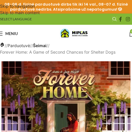
08-06 d. fizinė parduotuvė dirbs tik iki 14 val., 08-07 d. fizinė
Skip to navigation
parduotuvė nedirbs. Atsiprašoime už nepatogumus! 🎲
Skip to main content
SELECT LANGUAGE
MENIU
/
Parduotuvė
/
Šeimai
/
Forever Home: A Game of Second Chances for Shelter Dogs