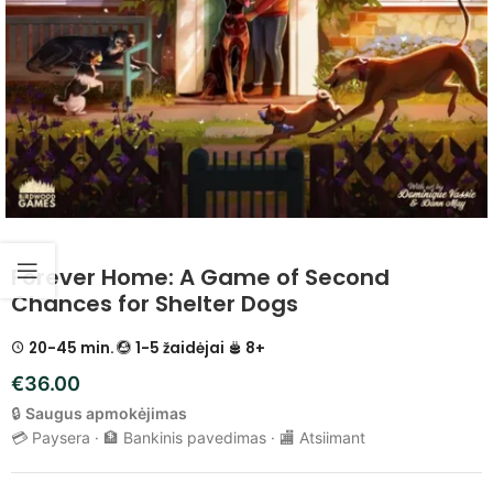
Forever Home: A Game of Second
Chances for Shelter Dogs
20-45 min.
1-5 žaidėjai
8+
€
36.00
🔒
Saugus apmokėjimas
💳 Paysera · 🏦 Bankinis pavedimas · 🏬 Atsiimant