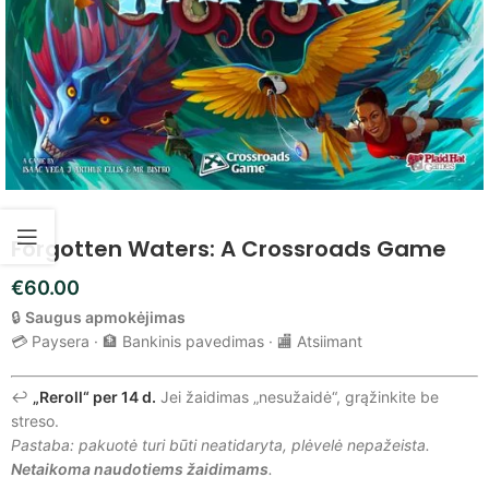
Forgotten Waters: A Crossroads Game
€
60.00
🔒
Saugus apmokėjimas
💳 Paysera · 🏦 Bankinis pavedimas · 🏬 Atsiimant
↩️
„Reroll“ per 14 d.
Jei žaidimas „nesužaidė“, grąžinkite be
streso.
Pastaba: pakuotė turi būti neatidaryta, plėvelė nepažeista.
Netaikoma naudotiems žaidimams
.