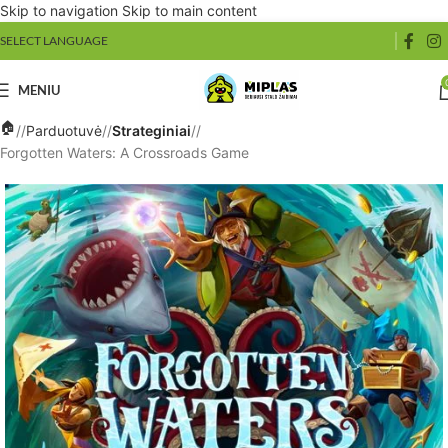
Skip to navigation
Skip to main content
08-06 d. fizinė parduotuvė dirbs tik iki 14 val., 08-07 d. fizinė
SELECT LANGUAGE
parduotuvė nedirbs. Atsiprašoime už nepatogumus! 🎲
MENIU
/
Parduotuvė
/
Strateginiai
/
Forgotten Waters: A Crossroads Game