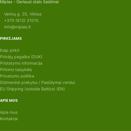
Miplas - Geriausi stalo žaidimai
Verkių g. 35, Vilnius
+370 (612) 31015
info@miplas.lt
PIRKĖJAMS
Kaip pirkti
Pirkėjų pagalba (DUK)
Pristatymo informacija
Pirkimo taisyklės
Privatumo politika
Didmeninė prekyba / Pasiūlymai verslui
EU Shipping (outside Baltics) (EN)
APIE MUS
Apie mus
Kontaktai