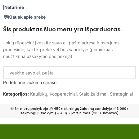
Neturime
Klausk apie prekę
Šis produktas šiuo metu yra išparduotas.
Jokių rūpesčių! Įveskite savo el. pašto adresą ir mes jums
pranešime, kai tik prekė vėl bus sandėlyje (priminimas
neužtikrina užsakymo pas tiekėją).
Pridėti prie laukimo sąrašo
Kategorijos:
Kauliukų
,
Kooperaciniai
,
Stalo žaidimai
,
Strateginiai
🧭 6+ metų prekyboje 📦 450+ skirtingų žaidimų sandėlyje ✅ 3 000+
sėkmingų užsakymų ⭐ 4.9/5 įvertinimas (280+ Reviews)