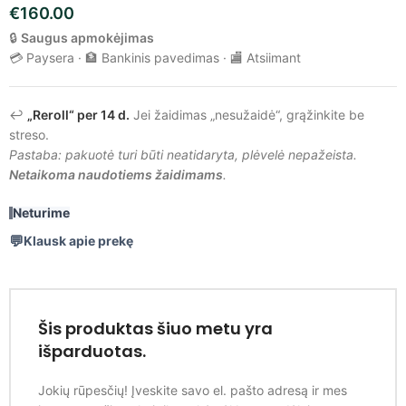
€
160.00
🔒
Saugus apmokėjimas
💳 Paysera · 🏦 Bankinis pavedimas · 🏬 Atsiimant
↩️
„Reroll“ per 14 d.
Jei žaidimas „nesužaidė“, grąžinkite be
streso.
Pastaba: pakuotė turi būti neatidaryta, plėvelė nepažeista.
Netaikoma naudotiems žaidimams
.
Neturime
Klausk apie prekę
Šis produktas šiuo metu yra
išparduotas.
Jokių rūpesčių! Įveskite savo el. pašto adresą ir mes