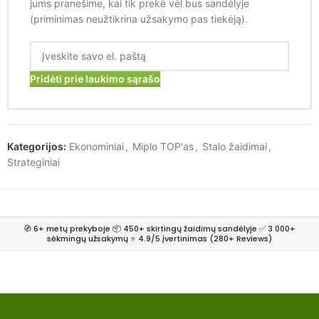
jums pranešime, kai tik prekė vėl bus sandėlyje
(priminimas neužtikrina užsakymo pas tiekėją).
Pridėti prie laukimo sąrašo
Kategorijos:
Ekonominiai
,
Miplo TOP'as
,
Stalo žaidimai
,
Strateginiai
🧭 6+ metų prekyboje 📦 450+ skirtingų žaidimų sandėlyje ✅ 3 000+
sėkmingų užsakymų ⭐ 4.9/5 įvertinimas (280+ Reviews)