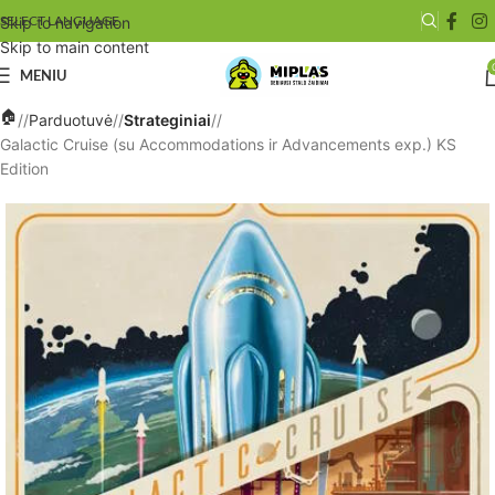
SELECT LANGUAGE
Skip to navigation
Skip to main content
MENIU
/
Parduotuvė
/
Strateginiai
/
Galactic Cruise (su Accommodations ir Advancements exp.) KS
Edition