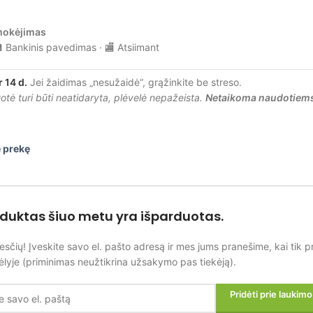
mokėjimas
 Bankinis pavedimas · 🏬 Atsiimant
r 14 d.
Jei žaidimas „nesužaidė“, grąžinkite be streso.
tė turi būti neatidaryta, plėvelė nepažeista.
Netaikoma naudotiem
 prekę
oduktas šiuo metu yra išparduotas.
esčių! Įveskite savo el. pašto adresą ir mes jums pranešime, kai tik p
lyje (priminimas neužtikrina užsakymo pas tiekėją).
Pridėti prie laukim