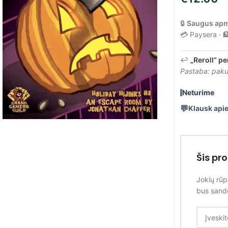
🔒
Saugus ap
💳 Paysera · 
↩️
„Reroll“ pe
Pastaba: pakuo
Neturime
Klausk apie
Šis pr
Jokių rūp
bus sandė