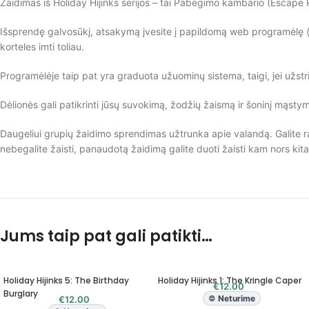
Žaidimas iš Holiday Hijinks serijos – tai Pabėgimo kambario (Escape R
Išsprendę galvosūkį, atsakymą įvesite į papildomą web programėlę (sude
korteles imti toliau.
Programėlėje taip pat yra graduota užuominų sistema, taigi, jei užstr
Dėlionės gali patikrinti jūsų suvokimą, žodžių žaismą ir šoninį mąst
Daugeliui grupių žaidimo sprendimas užtrunka apie valandą. Galite raš
nebegalite žaisti, panaudotą žaidimą galite duoti žaisti kam nors kit
Jums taip pat gali patikti…
Holiday Hijinks 5: The Birthday
Holiday Hijinks 1: The Kringle Caper
€
12.00
Burglary
Neturime
€
12.00