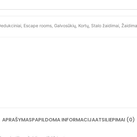
edukciniai
,
Escape rooms
,
Galvosūkių
,
Kortų
,
Stalo žaidimai
,
Žaidima
APRAŠYMAS
PAPILDOMA INFORMACIJA
ATSILIEPIMAI (0)