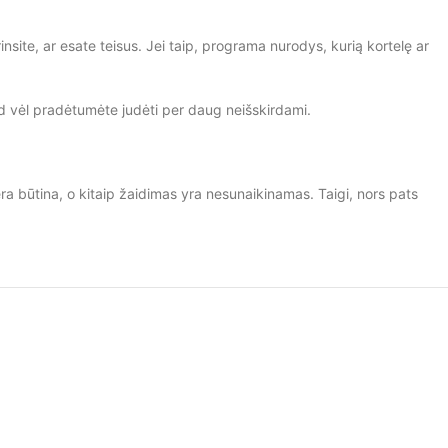
nsite, ar esate teisus. Jei taip, programa nurodys, kurią kortelę ar
kad vėl pradėtumėte judėti per daug neišskirdami.
ra būtina, o kitaip žaidimas yra nesunaikinamas. Taigi, nors pats