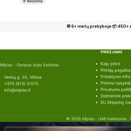
Neturime
🧭 6+ metų prekyboje 📦 450+ 
PIRKĖJAMS
Kaip pirkti
Miplas - Geriausi stalo žaidimai
Pirkėjų pagalba
Pristatymo info
Verkių g. 35, Vilnius
Pirkimo taisyklė
+370 (612) 31015
Privatumo politi
info@miplas.lt
Didmeninė preky
EU Shipping (out
© 2026 Miplas · UAB Kaledonia · 