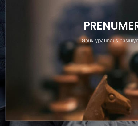
PRENUMER
Gauk ypatingus pasiūlymu