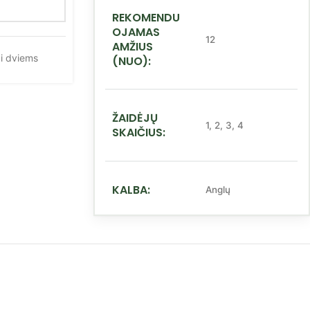
REKOMENDU
OJAMAS
12
AMŽIUS
i dviems
(NUO):
ŽAIDĖJŲ
1
,
2
,
3
,
4
SKAIČIUS:
KALBA:
Anglų