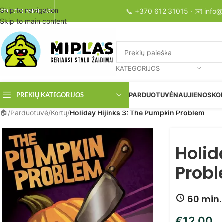
Skip to navigation
📞
+370 612 31015
· ✉️
info@
SELECT LANGUAGE
Skip to main content
KATEGORIJOS
PREKIŲ KATEGORIJOS
PARDUOTUVĖ
NAUJIENOS
KO
/
Parduotuvė
/
Kortų
/
Holiday Hijinks 3: The Pumpkin Problem
Holid
Prob
60 min
€
12.00