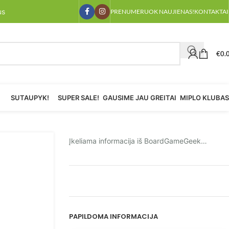
us
PRENUMERUOK NAUJIENAS!
KONTAKTAI
€
0.
SUTAUPYK!
SUPER SALE!
GAUSIME JAU GREITAI
MIPLO KLUBAS
Įkeliama informacija iš BoardGameGeek…
PAPILDOMA INFORMACIJA