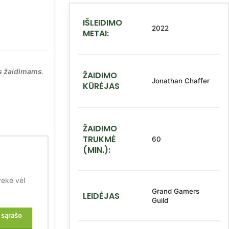
IŠLEIDIMO
2022
METAI:
s žaidimams
.
ŽAIDIMO
Jonathan Chaffer
KŪRĖJAS
ŽAIDIMO
TRUKMĖ
60
(MIN.):
rekė vėl
Grand Gamers
LEIDĖJAS
Guild
o sąrašo