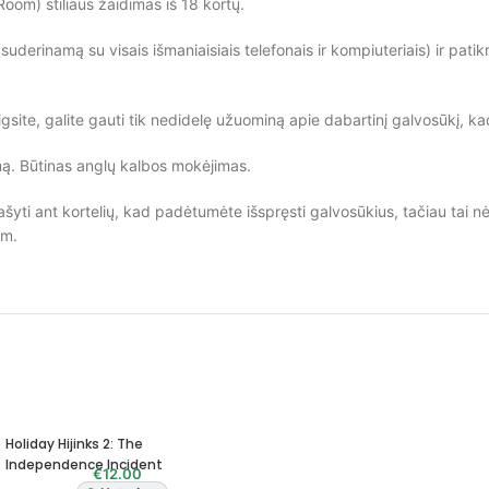
oom) stiliaus žaidimas iš 18 kortų.
rinamą su visais išmaniaisiais telefonais ir kompiuteriais) ir patikri
igsite, galite gauti tik nedidelę užuominą apie dabartinį galvosūkį, 
ymą. Būtinas anglų kalbos mokėjimas.
yti ant kortelių, kad padėtumėte išspręsti galvosūkius, tačiau tai nė
am.
Holiday Hijinks 2: The
Independence Incident
€
12.00