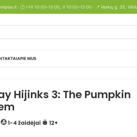
miplas.lt
· 🕐 I–IV 10:00–16:00, V 10:00–15:00 · 📍
Verkių g. 35, Vilni
NTAKTAI
APIE MUS
ay Hijinks 3: The Pumpkin
lem
.
1-4 žaidėjai
12+