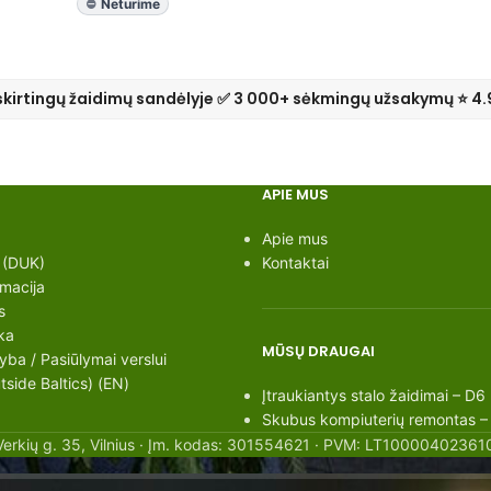
Neturime
skirtingų žaidimų sandėlyje ✅ 3 000+ sėkmingų užsakymų ⭐ 4.
APIE MUS
Apie mus
 (DUK)
Kontaktai
rmacija
s
ka
MŪSŲ DRAUGAI
ba / Pasiūlymai verslui
side Baltics) (EN)
Įtraukiantys stalo žaidimai – D6
Skubus kompiuterių remontas –
Verkių g. 35, Vilnius · Įm. kodas: 301554621 · PVM: LT100004023610