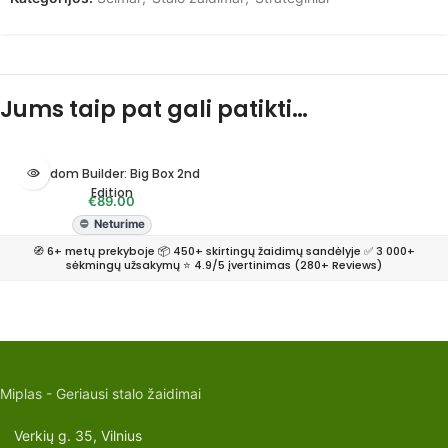
Jums taip pat gali patikti…
Kingdom Builder: Big Box 2nd
Edition
€
89.00
Neturime
🧭 6+ metų prekyboje 📦 450+ skirtingų žaidimų sandėlyje ✅ 3 000+
sėkmingų užsakymų ⭐ 4.9/5 įvertinimas (280+ Reviews)
Miplas - Geriausi stalo žaidimai
Verkių g. 35, Vilnius