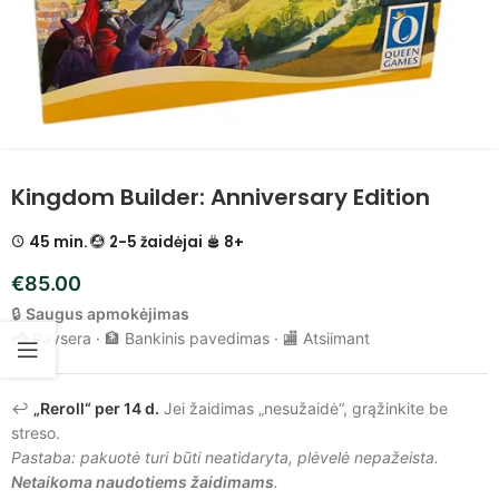
Kingdom Builder: Anniversary Edition
45 min.
2-5 žaidėjai
8+
€
85.00
🔒
Saugus apmokėjimas
💳 Paysera · 🏦 Bankinis pavedimas · 🏬 Atsiimant
↩️
„Reroll“ per 14 d.
Jei žaidimas „nesužaidė“, grąžinkite be
streso.
Pastaba: pakuotė turi būti neatidaryta, plėvelė nepažeista.
Netaikoma naudotiems žaidimams
.