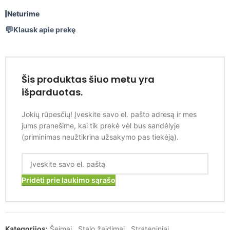
Neturime
Klausk apie prekę
Šis produktas šiuo metu yra
išparduotas.
Jokių rūpesčių! Įveskite savo el. pašto adresą ir mes
jums pranešime, kai tik prekė vėl bus sandėlyje
(priminimas neužtikrina užsakymo pas tiekėją).
Pridėti prie laukimo sąrašo
Kategorijos:
Šeimai
,
Stalo žaidimai
,
Strateginiai