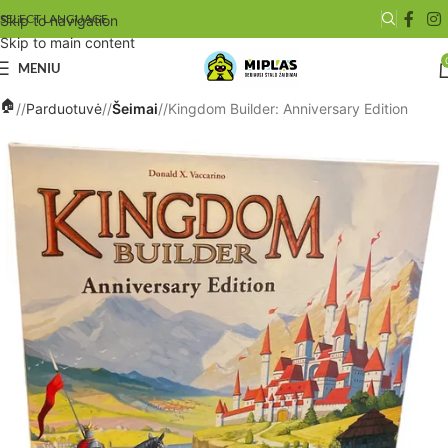
SELECT LANGUAGE
Skip to navigation
Skip to main content
MENIU
/
Parduotuvė
/
Šeimai
/
Kingdom Builder: Anniversary Edition