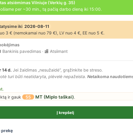
tas atsiėmimas Vilniuje (Verkių g. 35)
ošiame per ~30 min., tą pačią darbo dieną iki 15:00.
tatysime iki
2026-08-11
uo 3 € (nemokamai nuo 79 €), LV nuo 4 €, EE nuo 5 €.
mokėjimas
 Bankinis pavedimas · 🏬 Atsiimant
r 14 d.
Jei žaidimas „nesužaidė“, grąžinkite be streso.
tė turi būti neatidaryta, plėvelė nepažeista.
Netaikoma naudotiem
t.
MT (Miplo taškai)
uktą ir gauk
55
.
Į krepšelį
 prekę