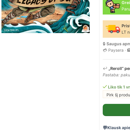
Grei
Paru
Pris
LT n
🔒
Saugus ap
💳 Paysera · 
↩️
„Reroll“ pe
Pastaba: pakuo
Liko tik 1 vn
Pirk šį prod
Klausk apie