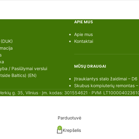
APIE MUS
Apie mus
 (DUK)
Kontaktai
rmacija
s
ka
MŪSŲ DRAUGAI
ba / Pasiūlymai verslui
side Baltics) (EN)
Įtraukiantys stalo žaidimai – D6
Skubus kompiuterių remontas –
Verkių g. 35, Vilnius · Įm. kodas: 301554621 · PVM: LT100004023610
Parduotuvė
0
Krepšelis