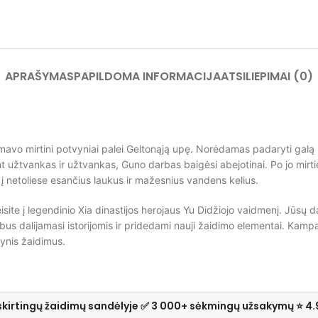
APRAŠYMAS
PAPILDOMA INFORMACIJA
ATSILIEPIMAI (0)
avo mirtini potvyniai palei Geltonąją upę. Norėdamas padaryti galą n
užtvankas ir užtvankas, Guno darbas baigėsi abejotinai. Po jo mirt
į netoliese esančius laukus ir mažesnius vandens kelius.
eisite į legendinio Xia dinastijos herojaus Yu Didžiojo vaidmenį. Jūsų d
 dalijamasi istorijomis ir pridedami nauji žaidimo elementai. Kampani
tynis žaidimus.
skirtingų žaidimų sandėlyje ✅ 3 000+ sėkmingų užsakymų ⭐ 4.