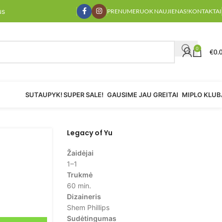
us! 🎲
us
PRENUMERUOK NAUJIENAS!
KONTAKTAI
0
€
0.
SUTAUPYK!
SUPER SALE!
GAUSIME JAU GREITAI
MIPLO KLUB
Legacy of Yu
Žaidėjai
1–1
Trukmė
60 min.
Dizaineris
Shem Phillips
Sudėtingumas