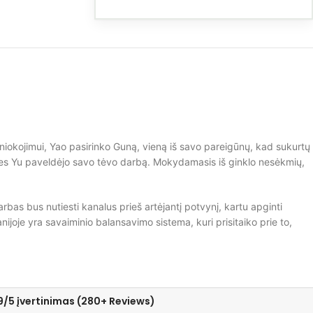
iokojimui, Yao pasirinko Guną, vieną iš savo pareigūnų, kad sukurtų
ies Yu paveldėjo savo tėvo darbą. Mokydamasis iš ginklo nesėkmių,
arbas bus nutiesti kanalus prieš artėjantį potvynį, kartu apginti
joje yra savaiminio balansavimo sistema, kuri prisitaiko prie to,
9/5 įvertinimas (280+ Reviews)