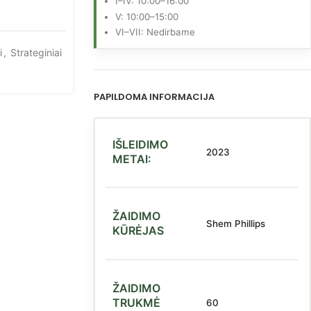
I–IV: 10:00–16:00
V: 10:00–15:00
VI–VII: Nedirbame
i
,
Strateginiai
PAPILDOMA INFORMACIJA
IŠLEIDIMO
2023
METAI:
ŽAIDIMO
Shem Phillips
KŪRĖJAS
ŽAIDIMO
TRUKMĖ
60