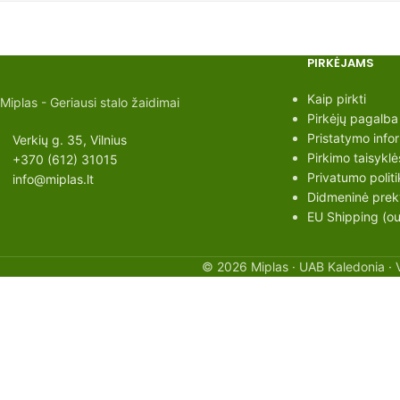
PIRKĖJAMS
Kaip pirkti
Miplas - Geriausi stalo žaidimai
Pirkėjų pagalba
Pristatymo info
Verkių g. 35, Vilnius
Pirkimo taisyklė
+370 (612) 31015
Privatumo politi
info@miplas.lt
Didmeninė preky
EU Shipping (out
© 2026 Miplas · UAB Kaledonia · 