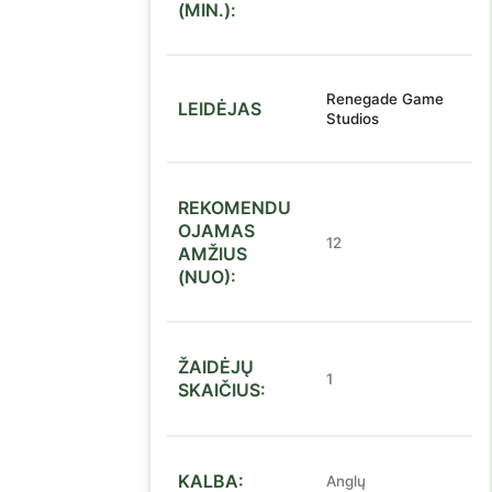
(MIN.):
Renegade Game
LEIDĖJAS
Studios
REKOMENDU
OJAMAS
12
AMŽIUS
(NUO):
ŽAIDĖJŲ
1
SKAIČIUS:
KALBA:
Anglų