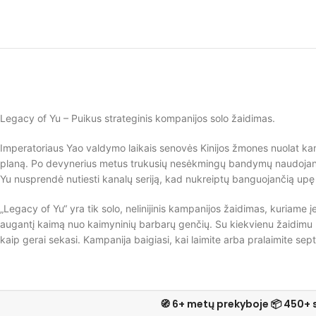
Legacy of Yu – Puikus strateginis kompanijos solo žaidimas.
Imperatoriaus Yao valdymo laikais senovės Kinijos žmones nuolat kam
planą. Po devynerius metus trukusių nesėkmingų bandymų naudojant 
Yu nusprendė nutiesti kanalų seriją, kad nukreiptų banguojančią upę 
„Legacy of Yu“ yra tik solo, nelinijinis kampanijos žaidimas, kuriame į
augantį kaimą nuo kaimyninių barbarų genčių. Su kiekvienu žaidimu bus
kaip gerai sekasi. Kampanija baigiasi, kai laimite arba pralaimite sep
🧭 6+ metų prekyboje 📦 450+ 