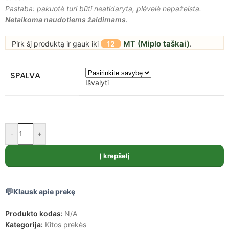
Pastaba: pakuotė turi būti neatidaryta, plėvelė nepažeista.
Netaikoma naudotiems žaidimams
.
MT (Miplo taškai)
Pirk šį produktą ir gauk iki
12
.
SPALVA
Išvalyti
-
+
Į krepšelį
Klausk apie prekę
Produkto kodas:
N/A
Kategorija:
Kitos prekės