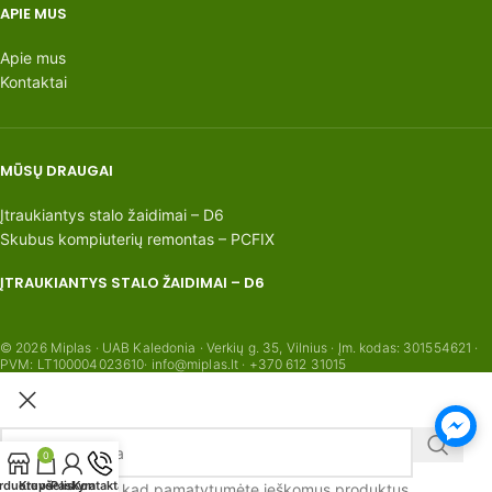
APIE MUS
Apie mus
Kontaktai
MŪSŲ DRAUGAI
Įtraukiantys stalo žaidimai – D6
Skubus kompiuterių remontas – PCFIX
ĮTRAUKIANTYS STALO ŽAIDIMAI – D6
© 2026 Miplas · UAB Kaledonia · Verkių g. 35, Vilnius · Įm. kodas: 301554621 ·
PVM: LT100004023610· info@miplas.lt · +370 612 31015
0
rduotuvė
Krepšelis
Paskyra
Kontaktai
Pradėkite rašyti, kad pamatytumėte ieškomus produktus.