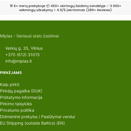
🧭 6+ metų prekyboje 📦 450+ skirtingų žaidimų sandėlyje ✅ 3 000+
sėkmingų užsakymų ⭐ 4.9/5 įvertinimas (280+ Reviews)
Miplas - Geriausi stalo žaidimai
Verkių g. 35, Vilnius
+370 (612) 31015
info@miplas.lt
PIRKĖJAMS
Kaip pirkti
Pirkėjų pagalba (DUK)
Pristatymo informacija
Pirkimo taisyklės
Privatumo politika
Didmeninė prekyba / Pasiūlymai verslui
EU Shipping (outside Baltics) (EN)