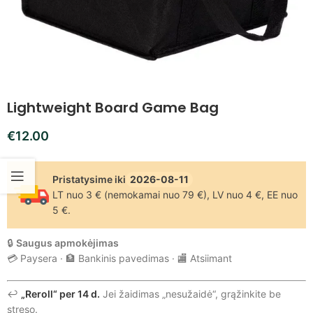
Lightweight Board Game Bag
€
12.00
Pristatysime iki
2026-08-11
LT nuo 3 € (nemokamai nuo 79 €), LV nuo 4 €, EE nuo
5 €.
🔒
Saugus apmokėjimas
💳 Paysera · 🏦 Bankinis pavedimas · 🏬 Atsiimant
↩️
„Reroll“ per 14 d.
Jei žaidimas „nesužaidė“, grąžinkite be
streso.