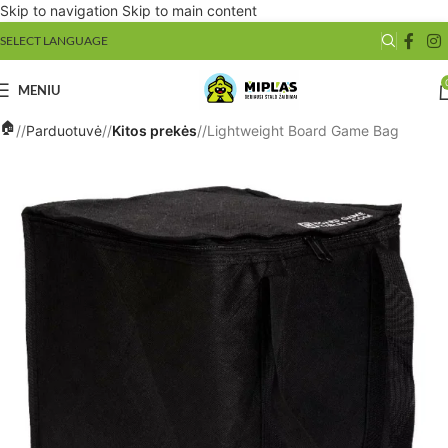
Skip to navigation
Skip to main content
SELECT LANGUAGE
MENIU
/
Parduotuvė
/
Kitos prekės
/
Lightweight Board Game Bag