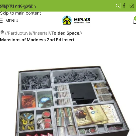
SELECT LANGUAGE
Skip to navigation
Skip to main content
MENIU
/
Parduotuvė
/
Insertai
/
Folded Space
/
Mansions of Madness 2nd Ed Insert