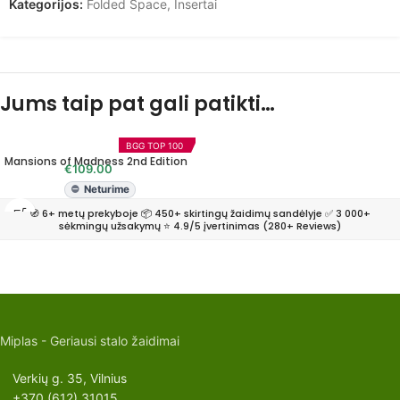
Kategorijos:
Folded Space
,
Insertai
Jums taip pat gali patikti…
BGG TOP 100
Mansions of Madness 2nd Edition
€
109.00
Neturime
🧭 6+ metų prekyboje 📦 450+ skirtingų žaidimų sandėlyje ✅ 3 000+
sėkmingų užsakymų ⭐ 4.9/5 įvertinimas (280+ Reviews)
Miplas - Geriausi stalo žaidimai
Verkių g. 35, Vilnius
+370 (612) 31015