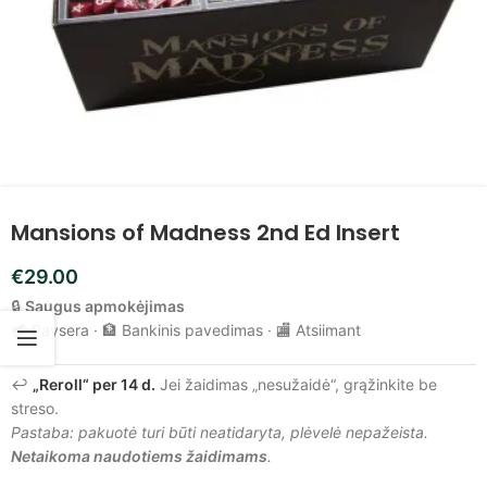
Mansions of Madness 2nd Ed Insert
€
29.00
🔒
Saugus apmokėjimas
💳 Paysera · 🏦 Bankinis pavedimas · 🏬 Atsiimant
↩️
„Reroll“ per 14 d.
Jei žaidimas „nesužaidė“, grąžinkite be
streso.
Pastaba: pakuotė turi būti neatidaryta, plėvelė nepažeista.
Netaikoma naudotiems žaidimams
.