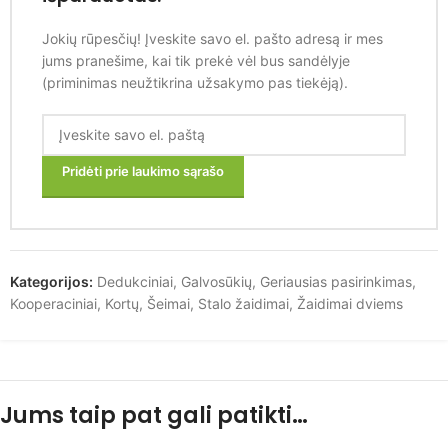
Jokių rūpesčių! Įveskite savo el. pašto adresą ir mes
jums pranešime, kai tik prekė vėl bus sandėlyje
(priminimas neužtikrina užsakymo pas tiekėją).
Pridėti prie laukimo sąrašo
Kategorijos:
Dedukciniai
,
Galvosūkių
,
Geriausias pasirinkimas
,
Kooperaciniai
,
Kortų
,
Šeimai
,
Stalo žaidimai
,
Žaidimai dviems
Jums taip pat gali patikti…