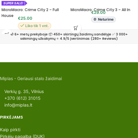
SUPER SALE!
MicroMacro: Crime City 2 – Full
MicroMacro: Crime City 3 – All In
€
29.00
House
€
25.00
Neturime
Liko tik 1 vnt.
🧭 6+ metų prekyboje 📦 450+ skirtingų žaidimų sandėlyje ✅ 3 000+
sėkmingų užsakymų ⭐ 4.9/5 įvertinimas (280+ Reviews)
Miplas - Geriausi stalo žaidimai
Verkių g. 35, Vilnius
+370 (612) 31015
info@miplas.lt
PIRKĖJAMS
Kaip pirkti
Pirkėjų pagalba (DUK)