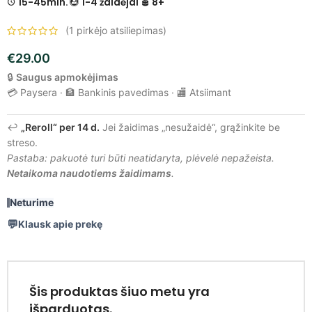
15-45min.
1-4 žaidėjai
8+
(
1
pirkėjo atsiliepimas)
€
29.00
🔒
Saugus apmokėjimas
💳 Paysera · 🏦 Bankinis pavedimas · 🏬 Atsiimant
↩️
„Reroll“ per 14 d.
Jei žaidimas „nesužaidė“, grąžinkite be
streso.
Pastaba: pakuotė turi būti neatidaryta, plėvelė nepažeista.
Netaikoma naudotiems žaidimams
.
Neturime
Klausk apie prekę
Šis produktas šiuo metu yra
išparduotas.