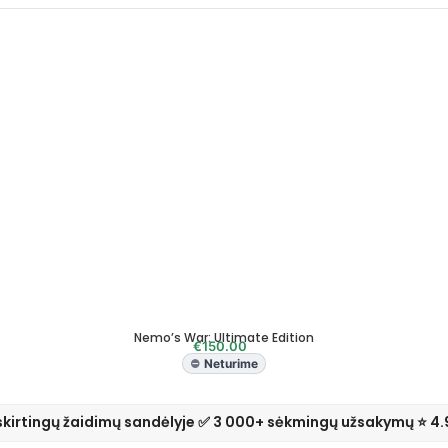
Nemo’s War: Ultimate Edition
€
150.00
Neturime
skirtingų žaidimų sandėlyje ✅ 3 000+ sėkmingų užsakymų ⭐ 4.