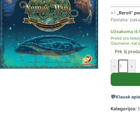
↩️
„Reroll“ pe
Pastaba: pakuo
Užsakoma iš t
Pirk šį prod
-
+
Klausk apie
Kategorijos:
B