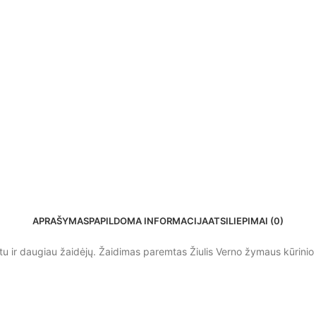
APRAŠYMAS
PAPILDOMA INFORMACIJA
ATSILIEPIMAI (0)
kartu ir daugiau žaidėjų. Žaidimas paremtas Žiulis Verno žymaus kūrin