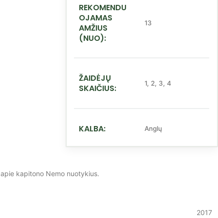
REKOMENDU
OJAMAS
13
AMŽIUS
(NUO):
ŽAIDĖJŲ
1
,
2
,
3
,
4
SKAIČIUS:
KALBA:
Anglų
io apie kapitono Nemo nuotykius.
2017