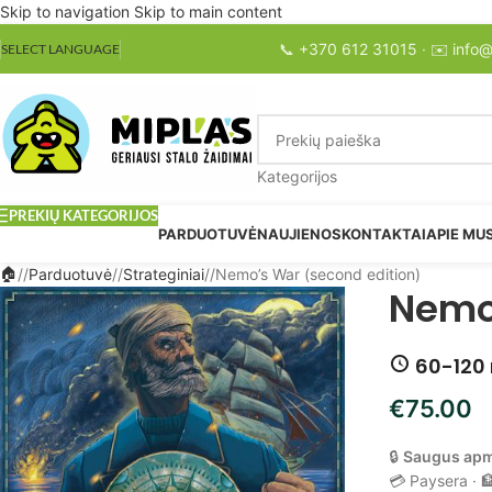
Skip to navigation
Skip to main content
📞
+370 612 31015
· ✉️
info@
SELECT LANGUAGE
Kategorijos
PREKIŲ KATEGORIJOS
PARDUOTUVĖ
NAUJIENOS
KONTAKTAI
APIE MU
/
Parduotuvė
/
Strateginiai
/
Nemo’s War (second edition)
Nemo’
60-120 
€
75.00
🔒
Saugus ap
💳 Paysera · 