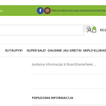
us
PRENUMERUOK NAUJIENAS!
KONTAKTAI
0
€
0.
SUTAUPYK!
SUPER SALE!
GAUSIME JAU GREITAI
MIPLO KLUBAS
Įkeliama informacija iš BoardGameGeek…
PAPILDOMA INFORMACIJA