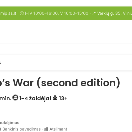
miplas.lt
· 🕐 I–IV 10:00–16:00, V 10:00–15:00 · 📍
Verkių g. 35, Vilni
S
s War (second edition)
min.
1-4 žaidėjai
13+
mokėjimas
 Bankinis pavedimas · 🏬 Atsiimant