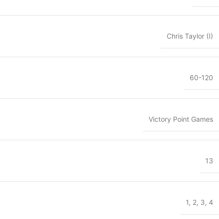
Chris Taylor (I)
60-120
Victory Point Games
13
1
,
2
,
3
,
4