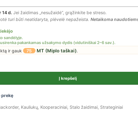
r 14 d.
Jei žaidimas „nesužaidė“, grąžinkite be streso.
tė turi būti neatidaryta, plėvelė nepažeista.
Netaikoma naudotiem
iekėjo
MT (Miplo taškai)
uktą ir gauk
75
.
Į krepšelį
 prekę
ackorder
,
Kauliukų
,
Kooperaciniai
,
Stalo žaidimai
,
Strateginiai