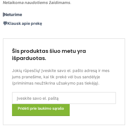
Netaikoma naudotiems žaidimams
.
Neturime
Klausk apie prekę
Šis produktas šiuo metu yra
išparduotas.
Jokių rūpesčių! Įveskite savo el. pašto adresą ir mes
jums pranešime, kai tik prekė vėl bus sandėlyje
(priminimas neužtikrina užsakymo pas tiekėją).
Pridėti prie laukimo sąrašo