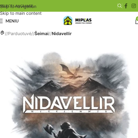
SELECT LANGUAGE
Skip to navigation
Skip to main content
MENIU
/
Parduotuvė
/
Šeimai
/
Nidavellir