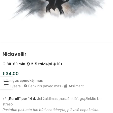
Nidavellir
30-60 min.
2-5 žaidėjai
10+
€
34.00
🔒
Saugus apmokėjimas
💳 Paysera · 🏦 Bankinis pavedimas · 🏬 Atsiimant
↩️
„Reroll“ per 14 d.
Jei žaidimas „nesužaidė“, grąžinkite be
streso.
Pastaba: pakuotė turi būti neatidaryta, plėvelė nepažeista.