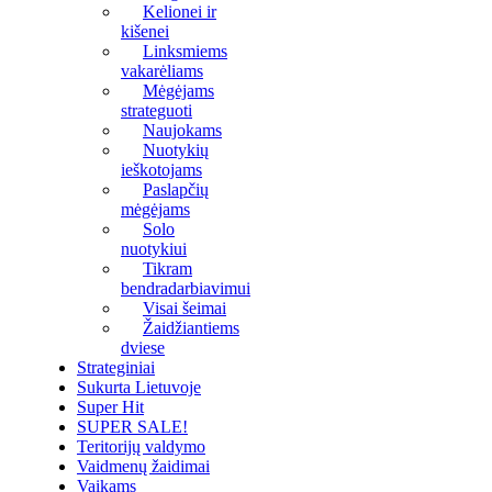
Kelionei ir
kišenei
Linksmiems
vakarėliams
Mėgėjams
strateguoti
Naujokams
Nuotykių
ieškotojams
Paslapčių
mėgėjams
Solo
nuotykiui
Tikram
bendradarbiavimui
Visai šeimai
Žaidžiantiems
dviese
Strateginiai
Sukurta Lietuvoje
Super Hit
SUPER SALE!
Teritorijų valdymo
Vaidmenų žaidimai
Vaikams