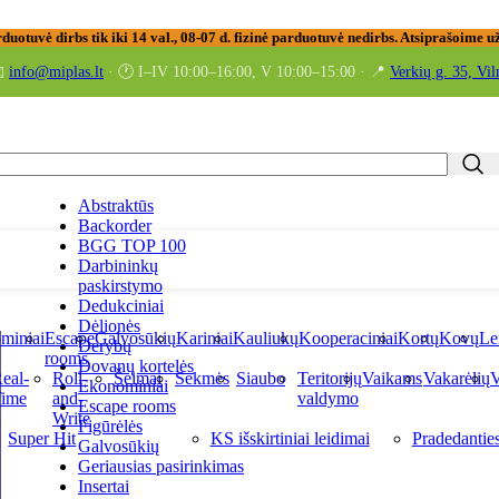
rduotuvė dirbs tik iki 14 val., 08-07 d. fizinė parduotuvė nedirbs. Atsiprašoime
️
info@miplas.lt
· 🕐 I–IV 10:00–16:00, V 10:00–15:00 · 📍
Verkių g. 35, Vil
Abstraktūs
Backorder
BGG TOP 100
Darbininkų
paskirstymo
Dedukciniai
Dėlionės
miniai
Escape
Galvosūkių
Kariniai
Kauliukų
Kooperaciniai
Kortų
Kovų
Le
Derybų
rooms
Dovanų kortelės
eal-
Roll-
Šeimai
Sekmės
Siaubo
Teritorijų
Vaikams
Vakarėlių
V
Ekonominiai
ime
and-
valdymo
Escape rooms
Write
Figūrėlės
Super Hit
KS išskirtiniai leidimai
Pradedantie
Galvosūkių
Geriausias pasirinkimas
Insertai