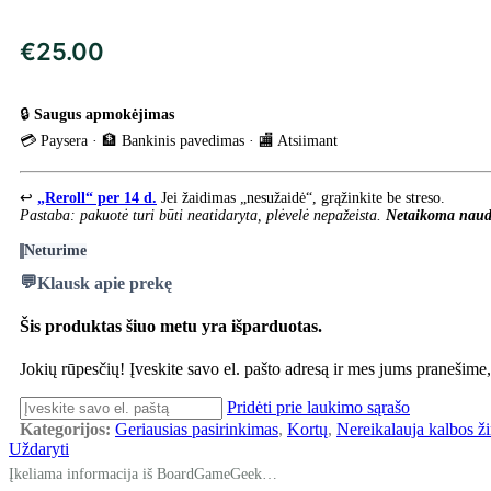
€
25.00
🔒
Saugus apmokėjimas
💳 Paysera · 🏦 Bankinis pavedimas · 🏬 Atsiimant
↩️
„Reroll“ per 14 d.
Jei žaidimas „nesužaidė“, grąžinkite be streso.
Pastaba: pakuotė turi būti neatidaryta, plėvelė nepažeista.
Netaikoma naud
Neturime
Klausk apie prekę
Šis produktas šiuo metu yra išparduotas.
Jokių rūpesčių! Įveskite savo el. pašto adresą ir mes jums pranešime
Pridėti prie laukimo sąrašo
Kategorijos:
Geriausias pasirinkimas
,
Kortų
,
Nereikalauja kalbos ži
Uždaryti
Įkeliama informacija iš BoardGameGeek…