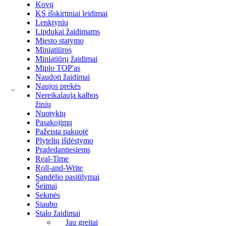
Kovų
KS išskirtiniai leidimai
Lenktynių
Lipdukai žaidimams
Miesto statymo
Miniatiūros
Miniatiūrų žaidimai
Miplo TOP'as
Naudoti žaidimai
Naujos prekės
Nereikalauja kalbos
žinių
Nuotykių
Pasakojimų
Pažeista pakuotė
Plytelių išdėstymo
Pradedantiesiems
Real-Time
Roll-and-Write
Sandėlio pasiūlymai
Šeimai
Sekmės
Siaubo
Stalo žaidimai
Jau greitai