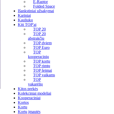
E-Raptor
Folded Space
Išankstiniai užsakymai
Kariniai
Kauliukų
Kiti TOP'ai
TOP 20
TOP 20
abstrakčių
TOP dviem
TOP Euro
TOP
kooperacinių
TOP kortų
TOP rimtų
TOP šeimai
TOP vaikams
TOP
vakarėlių
Kitos prekės
Kolekciniai modeliai
Kooperaciniai
Kortos
Kortų
Kortų įmautės