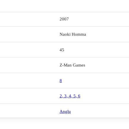
2007
Naoki Homma
45
Z-Man Games
8
2
,
3
,
4
,
5
,
6
Anglų