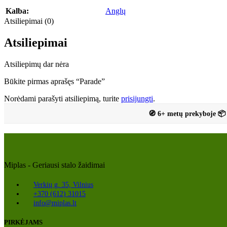
Kalba:
Anglų
Atsiliepimai (0)
Atsiliepimai
Atsiliepimų dar nėra
Būkite pirmas aprašęs “Parade”
Norėdami parašyti atsiliepimą, turite
prisijungti
.
🧭 6+ metų prekyboje 📦 
Miplas - Geriausi stalo žaidimai
Verkių g. 35, Vilnius
+370 (612) 31015
info@miplas.lt
PIRKĖJAMS