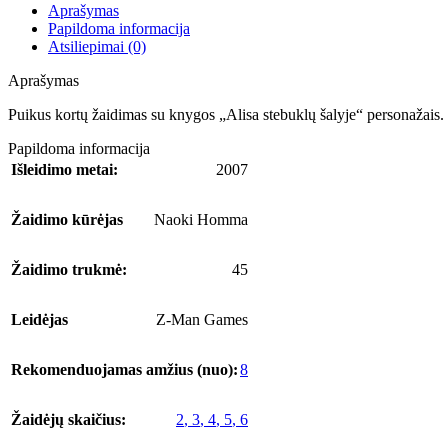
Aprašymas
Papildoma informacija
Atsiliepimai (0)
Aprašymas
Puikus kortų žaidimas su knygos „Alisa stebuklų šalyje“ personažais.
Papildoma informacija
Išleidimo metai:
2007
Žaidimo kūrėjas
Naoki Homma
Žaidimo trukmė:
45
Leidėjas
Z-Man Games
Rekomenduojamas amžius (nuo):
8
Žaidėjų skaičius:
2
,
3
,
4
,
5
,
6