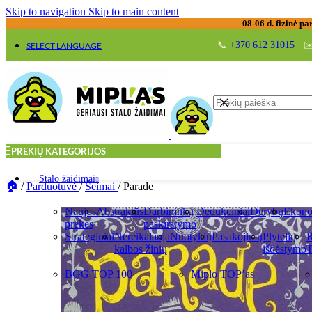
Skip to navigation
Skip to main content
08-06 d. fizinė pa
📞
+370 612 31015
· ✉
SELECT LANGUAGE
PREKIŲ KATEGORIJOS
Stalo žaidimai
/
Parduotuvė
/
Šeimai
/
Parade
Naujos
Abstraktūs
Darbininkų
Dedukciniai
Derybų
Ekono
prekės
paskirstymo
Strateginiai
Nereikalauja
Nuotykių
Pasakojimų
Plytelių
R
kalbos žinių
išdėstymo
T
BGG TOP 100
Miplo TOP’as