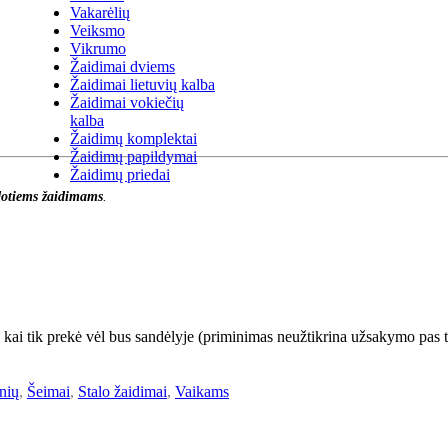
Vakarėlių
Veiksmo
Vikrumo
Žaidimai dviems
Žaidimai lietuvių kalba
Žaidimai vokiečių
kalba
Žaidimų komplektai
Žaidimų papildymai
Žaidimų priedai
otiems žaidimams
.
, kai tik prekė vėl bus sandėlyje (priminimas neužtikrina užsakymo pas t
nių
,
Šeimai
,
Stalo žaidimai
,
Vaikams