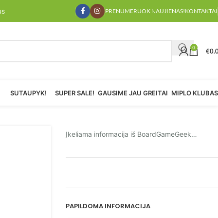
us
PRENUMERUOK NAUJIENAS!
KONTAKTAI
0
€
0.
SUTAUPYK!
SUPER SALE!
GAUSIME JAU GREITAI
MIPLO KLUBAS
Įkeliama informacija iš BoardGameGeek…
PAPILDOMA INFORMACIJA