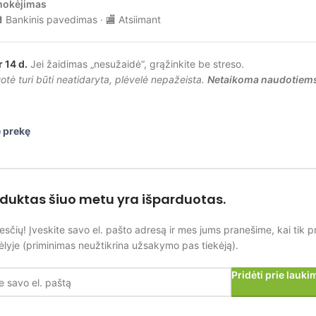
mokėjimas
 Bankinis pavedimas · 🏬 Atsiimant
r 14 d.
Jei žaidimas „nesužaidė“, grąžinkite be streso.
tė turi būti neatidaryta, plėvelė nepažeista.
Netaikoma naudotiem
 prekę
oduktas šiuo metu yra išparduotas.
esčių! Įveskite savo el. pašto adresą ir mes jums pranešime, kai tik p
lyje (priminimas neužtikrina užsakymo pas tiekėją).
Pridėti prie lauk