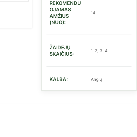
REKOMENDU
OJAMAS
14
AMŽIUS
(NUO):
ŽAIDĖJŲ
1
,
2
,
3
,
4
SKAIČIUS:
KALBA:
Anglų