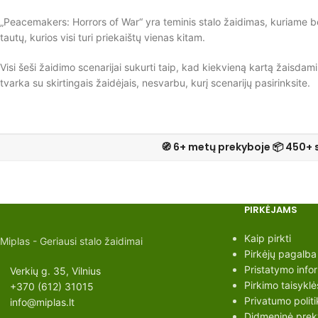
„Peacemakers: Horrors of War“ yra teminis stalo žaidimas, kuriame be
tautų, kurios visi turi priekaištų vienas kitam.
Visi šeši žaidimo scenarijai sukurti taip, kad kiekvieną kartą žaisdami 
tvarka su skirtingais žaidėjais, nesvarbu, kurį scenarijų pasirinksite.
🧭 6+ metų prekyboje 📦 450+ 
PIRKĖJAMS
Kaip pirkti
Miplas - Geriausi stalo žaidimai
Pirkėjų pagalba
Pristatymo info
Verkių g. 35, Vilnius
Pirkimo taisyklė
+370 (612) 31015
Privatumo politi
info@miplas.lt
Didmeninė preky