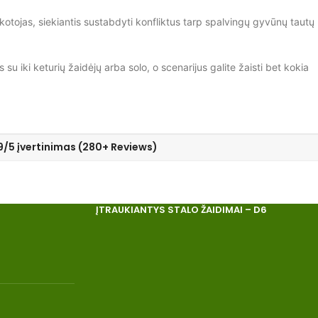
otojas, siekiantis sustabdyti konfliktus tarp spalvingų gyvūnų tautų
 su iki keturių žaidėjų arba solo, o scenarijus galite žaisti bet kokia
9/5 įvertinimas (280+ Reviews)
ĮTRAUKIANTYS STALO ŽAIDIMAI – D6