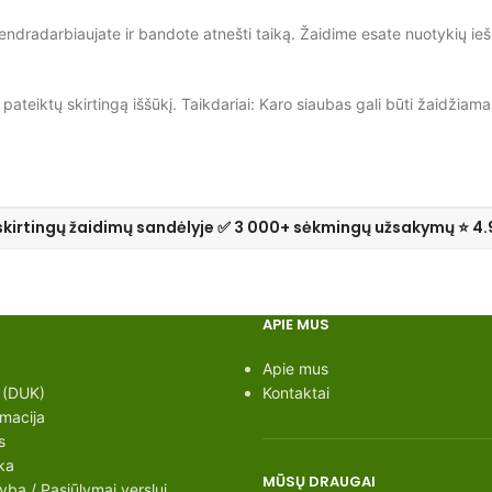
ndradarbiaujate ir bandote atnešti taiką. Žaidime esate nuotykių iešk
pateiktų skirtingą iššūkį. Taikdariai: Karo siaubas gali būti žaidžiamas
skirtingų žaidimų sandėlyje ✅ 3 000+ sėkmingų užsakymų ⭐ 4.
APIE MUS
Apie mus
 (DUK)
Kontaktai
rmacija
s
ka
MŪSŲ DRAUGAI
ba / Pasiūlymai verslui