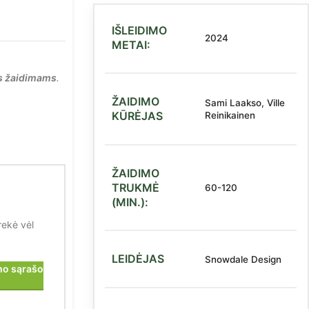
IŠLEIDIMO
2024
METAI:
s žaidimams
.
ŽAIDIMO
Sami Laakso, Ville
KŪRĖJAS
Reinikainen
ŽAIDIMO
TRUKMĖ
60-120
(MIN.):
rekė vėl
LEIDĖJAS
Snowdale Design
imo sąrašo