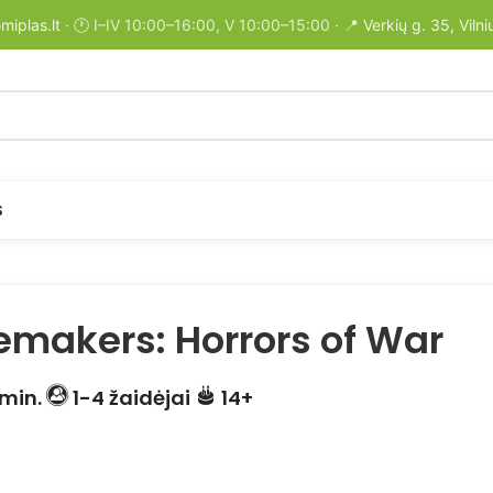
miplas.lt
· 🕐 I–IV 10:00–16:00, V 10:00–15:00 · 📍
Verkių g. 35, Vilni
S
makers: Horrors of War
min.
1-4 žaidėjai
14+