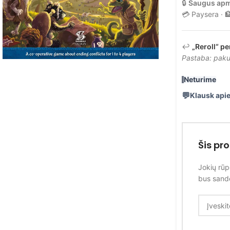
🔒
Saugus ap
💳 Paysera · 
↩️
„Reroll“ pe
Pastaba: pakuo
Neturime
Klausk apie
Šis pr
Jokių rūp
bus sandė