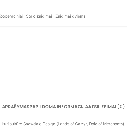
ooperaciniai
,
Stalo žaidimai
,
Žaidimai dviems
APRAŠYMAS
PAPILDOMA INFORMACIJA
ATSILIEPIMAI (0)
, kurį sukūrė Snowdale Design (Lands of Galzyr, Dale of Merchants).