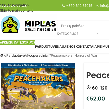
Skip to navigation
📞
+370 612 31015
· ✉️
info@
SELECT LANGUAGE
Skip to main content
KATEGORIJOS
PREKIŲ KATEGORIJOS
PARDUOTUVĖ
NAUJIENOS
KONTAKTAI
APIE MU
/
Parduotuvė
/
Kooperaciniai
/
Peacemakers: Horrors of War
Peace
60-120 
€
52.00