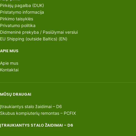
Pirkėjų pagalba (DUK)
Pristatymo informacija
Pirkimo taisyklės
Privatumo politika
Didmeninė prekyba / Pasiūlymai verslui
EU Shipping (outside Baltics) (EN)
APIE MUS
Apie mus
Kontaktai
MŪSŲ DRAUGAI
Įtraukiantys stalo žaidimai – D6
Skubus kompiuterių remontas – PCFIX
ĮTRAUKIANTYS STALO ŽAIDIMAI – D6