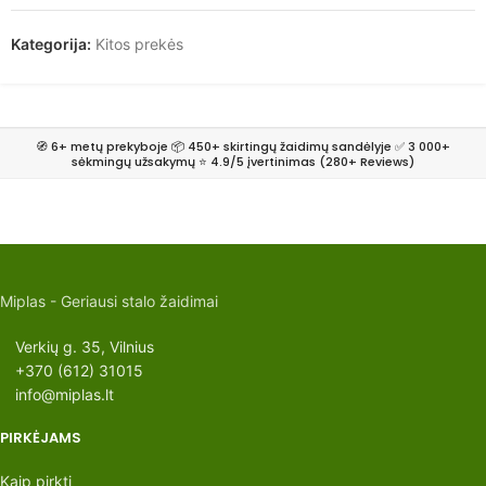
Kategorija:
Kitos prekės
🧭 6+ metų prekyboje 📦 450+ skirtingų žaidimų sandėlyje ✅ 3 000+
sėkmingų užsakymų ⭐ 4.9/5 įvertinimas (280+ Reviews)
Miplas - Geriausi stalo žaidimai
Verkių g. 35, Vilnius
+370 (612) 31015
info@miplas.lt
PIRKĖJAMS
Kaip pirkti