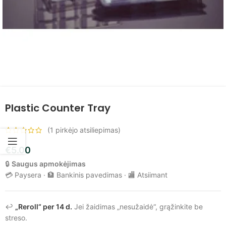
Plastic Counter Tray
(
1
pirkėjo atsiliepimas)
€
5.00
🔒
Saugus apmokėjimas
💳 Paysera · 🏦 Bankinis pavedimas · 🏬 Atsiimant
↩️
„Reroll“ per 14 d.
Jei žaidimas „nesužaidė“, grąžinkite be
streso.