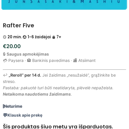
Rafter Five
20 min.
1-6 žaidėjai
7+
€
20.00
🔒
Saugus apmokėjimas
💳 Paysera · 🏦 Bankinis pavedimas · 🏬 Atsiimant
↩️
„Reroll“ per 14 d.
Jei žaidimas „nesužaidė“, grąžinkite be
streso.
Pastaba: pakuotė turi būti neatidaryta, plėvelė nepažeista.
Netaikoma naudotiems žaidimams
.
Neturime
Klausk apie prekę
Šis produktas šiuo metu yra išparduotas.