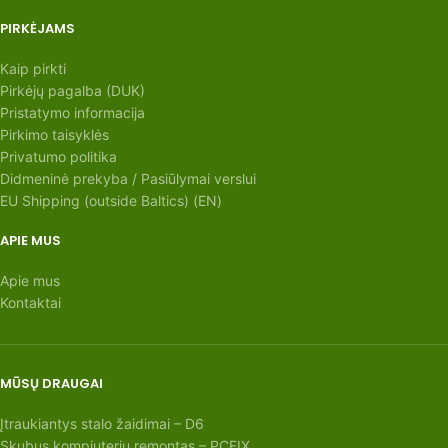
PIRKĖJAMS
Kaip pirkti
Pirkėjų pagalba (DUK)
Pristatymo informacija
Pirkimo taisyklės
Privatumo politika
Didmeninė prekyba / Pasiūlymai verslui
EU Shipping (outside Baltics) (EN)
APIE MUS
Apie mus
Kontaktai
MŪSŲ DRAUGAI
Įtraukiantys stalo žaidimai – D6
Skubus kompiuterių remontas – PCFIX