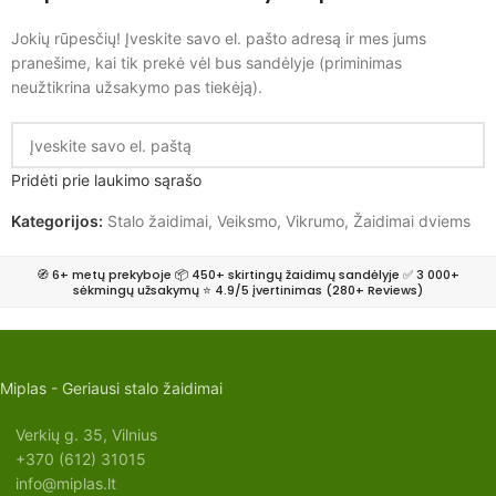
Jokių rūpesčių! Įveskite savo el. pašto adresą ir mes jums
pranešime, kai tik prekė vėl bus sandėlyje (priminimas
neužtikrina užsakymo pas tiekėją).
Pridėti prie laukimo sąrašo
Kategorijos:
Stalo žaidimai
,
Veiksmo
,
Vikrumo
,
Žaidimai dviems
🧭 6+ metų prekyboje 📦 450+ skirtingų žaidimų sandėlyje ✅ 3 000+
sėkmingų užsakymų ⭐ 4.9/5 įvertinimas (280+ Reviews)
Miplas - Geriausi stalo žaidimai
Verkių g. 35, Vilnius
+370 (612) 31015
info@miplas.lt