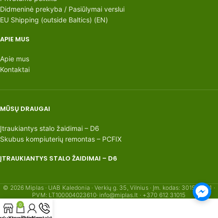
Didmeninė prekyba / Pasiūlymai verslui
EU Shipping (outside Baltics) (EN)
APIE MUS
Apie mus
Kontaktai
MŪSŲ DRAUGAI
Įtraukiantys stalo žaidimai – D6
Skubus kompiuterių remontas – PCFIX
ĮTRAUKIANTYS STALO ŽAIDIMAI – D6
© 2026 Miplas · UAB Kaledonia · Verkių g. 35, Vilnius · Įm. kodas: 301554621 ·
PVM: LT100004023610· info@miplas.lt · +370 612 31015
0