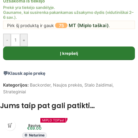
Užsakoma iš tiekėjo
MT (Miplo taškai)
Pirk šį produktą ir gauk
75
.
-
+
Į krepšelį
Klausk apie prekę
Kategorijos:
Backorder
,
Naujos prekės
,
Stalo žaidimai
,
Strateginiai
Jums taip pat gali patikti…
BGG TOP 100
MIPLO TOP'as!
Revive
€
69.00
Neturime