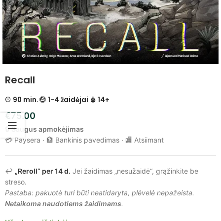
Recall
90 min.
1-4 žaidėjai
14+
€
75.00
🔒
Saugus apmokėjimas
💳 Paysera · 🏦 Bankinis pavedimas · 🏬 Atsiimant
↩️
„Reroll“ per 14 d.
Jei žaidimas „nesužaidė“, grąžinkite be
streso.
Pastaba: pakuotė turi būti neatidaryta, plėvelė nepažeista.
Netaikoma naudotiems žaidimams
.