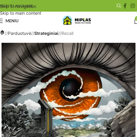
SELECT LANGUAGE
Skip to navigation
Skip to main content
MENIU
/
Parduotuvė
/
Strateginiai
/
Recall