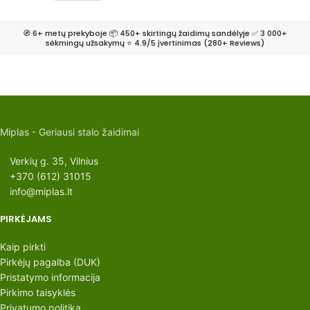
🧭 6+ metų prekyboje 📦 450+ skirtingų žaidimų sandėlyje ✅ 3 000+
sėkmingų užsakymų ⭐ 4.9/5 įvertinimas (280+ Reviews)
Miplas - Geriausi stalo žaidimai
Verkių g. 35, Vilnius
+370 (612) 31015
info@miplas.lt
PIRKĖJAMS
Kaip pirkti
Pirkėjų pagalba (DUK)
Pristatymo informacija
Pirkimo taisyklės
Privatumo politika