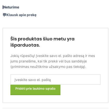
Neturime
Klausk apie prekę
Šis produktas šiuo metu yra
išparduotas.
Jokių rūpesčių! Įveskite savo el. pašto adresą ir mes
jums pranešime, kai tik prekė vėl bus sandėlyje
(priminimas neužtikrina užsakymo pas tiekėją).
Pridėti prie laukimo sąrašo