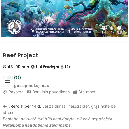
Reef Project
45-90 min.
1-4 žaidėjai
12+
€
49.00
🔒
Saugus apmokėjimas
💳 Paysera · 🏦 Bankinis pavedimas · 🏬 Atsiimant
↩️
„Reroll“ per 14 d.
Jei žaidimas „nesužaidė“, grąžinkite be
streso.
Pastaba: pakuotė turi būti neatidaryta, plėvelė nepažeista.
Netaikoma naudotiems žaidimams
.