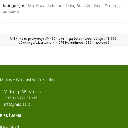
Kategorijos:
Nereikalauja kalbos žinių
,
Stalo žaidimai
,
Teritorijų
valdymo
🧭 6+ metų prekyboje 📦 450+ skirtingų žaidimų sandėlyje ✅ 3 000+
sėkmingų užsakymų ⭐ 4.9/5 įvertinimas (280+ Reviews)
Miplas - Geriausi stalo žaidimai
Verkių g. 35, Vilnius
+370 (612) 31015
info@miplas.lt
PIRKĖJAMS
Kaip pirkti