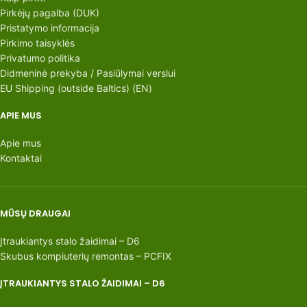
Pirkėjų pagalba (DUK)
Pristatymo informacija
Pirkimo taisyklės
Privatumo politika
Didmeninė prekyba / Pasiūlymai verslui
EU Shipping (outside Baltics) (EN)
APIE MUS
Apie mus
Kontaktai
MŪSŲ DRAUGAI
Įtraukiantys stalo žaidimai – D6
Skubus kompiuterių remontas – PCFIX
ĮTRAUKIANTYS STALO ŽAIDIMAI – D6