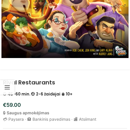
Rival Restaurants
45-60 min.
2-6 žaidėjai
10+
€
59.00
🔒
Saugus apmokėjimas
💳 Paysera · 🏦 Bankinis pavedimas · 🏬 Atsiimant