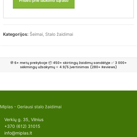
Pridėti prie laukimo sąrašo
Kategorijos:
Šeimai
,
Stalo žaidimai
🧭 6+ metų prekyboje 📦 450+ skirtingų žaidimų sandėlyje ✅ 3 000+
sėkmingų užsakymų ⭐ 4.9/5 įvertinimas (280+ Reviews)
Miplas - Geriausi stalo žaidimai
Verkių g. 35, Vilnius
+370 (612) 31015
info@miplas.lt