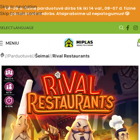
Skip to navigation
08-06 d. fizinė parduotuvė dirbs tik iki 14 val., 08-07 d. fizinė
Skip to main content
parduotuvė nedirbs. Atsiprašoime už nepatogumus! 🎲
SELECT LANGUAGE
MENIU
/
Parduotuvė
/
Šeimai
/
Rival Restaurants