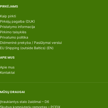
PIRKĖJAMS
Kaip pirkti
Pirkėjų pagalba (DUK)
Pristatymo informacija
Pirkimo taisyklės
Privatumo politika
Didmeninė prekyba / Pasiūlymai verslui
EU Shipping (outside Baltics) (EN)
APIE MUS
Apie mus
Kontaktai
MŪSŲ DRAUGAI
Įtraukiantys stalo žaidimai – D6
Skubus kompiuterių remontas – PCFIX