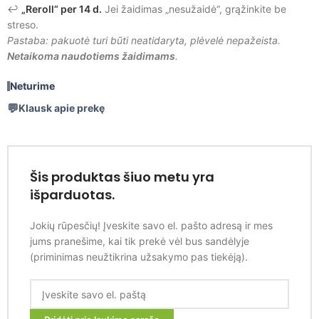
↩️
„Reroll“ per 14 d.
Jei žaidimas „nesužaidė“, grąžinkite be
streso.
Pastaba: pakuotė turi būti neatidaryta, plėvelė nepažeista.
Netaikoma naudotiems žaidimams
.
Neturime
Klausk apie prekę
Šis produktas šiuo metu yra
išparduotas.
Jokių rūpesčių! Įveskite savo el. pašto adresą ir mes
jums pranešime, kai tik prekė vėl bus sandėlyje
(priminimas neužtikrina užsakymo pas tiekėją).