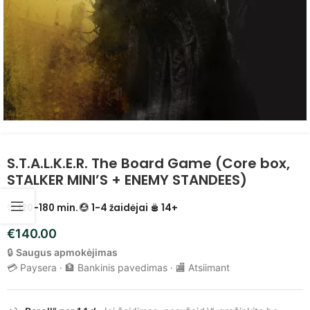
S.T.A.L.K.E.R. The Board Game (Core box,
STALKER MINI’S + ENEMY STANDEES)
120-180 min.
1-4 žaidėjai
14+
€
140.00
🔒
Saugus apmokėjimas
💳 Paysera · 🏦 Bankinis pavedimas · 🏬 Atsiimant