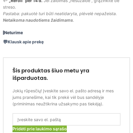
↩️
„Reroll“ per 14 d.
Jei žaidimas „nesužaidė“, grąžinkite be
streso.
Pastaba: pakuotė turi būti neatidaryta, plėvelė nepažeista.
Netaikoma naudotiems žaidimams
.
Neturime
Klausk apie prekę
Šis produktas šiuo metu yra
išparduotas.
Jokių rūpesčių! Įveskite savo el. pašto adresą ir mes
jums pranešime, kai tik prekė vėl bus sandėlyje
(priminimas neužtikrina užsakymo pas tiekėją).
Pridėti prie laukimo sąrašo