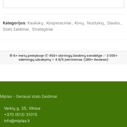
Kategorijos:
Kauliukų
,
Kooperaciniai
,
Kovų
,
Nuotykių
,
Siaubo
,
Stalo žaidimai
,
Strateginiai
🧭 6+ metų prekyboje 📦 450+ skirtingų žaidimų sandėlyje ✅ 3 000+
sėkmingų užsakymų ⭐ 4.9/5 įvertinimas (280+ Reviews)
Miplas - Geriausi stalo žaidimai
Verkių g. 35, Vilnius
+370 (612) 31015
info@miplas.lt