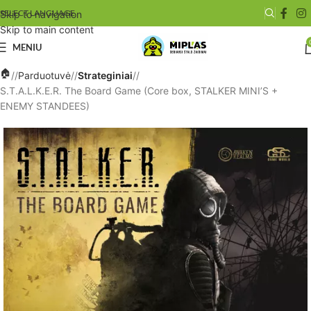
SELECT LANGUAGE
Skip to navigation
Skip to main content
MENIU
/
Parduotuvė
/
Strateginiai
/
S.T.A.L.K.E.R. The Board Game (Core box, STALKER MINI’S +
ENEMY STANDEES)