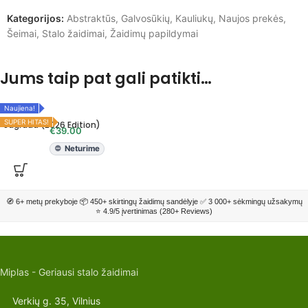
Kategorijos:
Abstraktūs
,
Galvosūkių
,
Kauliukų
,
Naujos prekės
,
Šeimai
,
Stalo žaidimai
,
Žaidimų papildymai
Jums taip pat gali patikti…
Naujiena!
SUPER HITAS!
Sagrada (2026 Edition)
€
39.00
Neturime
🧭 6+ metų prekyboje 📦 450+ skirtingų žaidimų sandėlyje ✅ 3 000+ sėkmingų užsakymų
⭐ 4.9/5 įvertinimas (280+ Reviews)
Miplas - Geriausi stalo žaidimai
Verkių g. 35, Vilnius