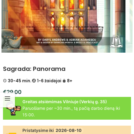
Sagrada: Panorama
30-45 min.
1-6 žaidėjai
8+
€
29.00
Greitas atsiėmimas Vilniuje (Verkių g. 35)
Paruošiame per ~30 min., tą pačią darbo dieną iki
15:00.
Pristatysime iki
2026-08-10