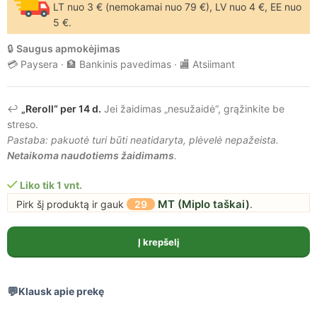
LT nuo 3 € (nemokamai nuo 79 €), LV nuo 4 €, EE nuo
5 €.
🔒
Saugus apmokėjimas
💳 Paysera · 🏦 Bankinis pavedimas · 🏬 Atsiimant
↩️
„Reroll“ per 14 d.
Jei žaidimas „nesužaidė“, grąžinkite be
streso.
Pastaba: pakuotė turi būti neatidaryta, plėvelė nepažeista.
Netaikoma naudotiems žaidimams
.
Liko tik 1 vnt.
MT (Miplo taškai)
Pirk šį produktą ir gauk
29
.
Į krepšelį
Klausk apie prekę