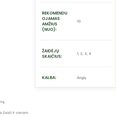
REKOMENDU
OJAMAS
10
AMŽIUS
(NUO):
ŽAIDĖJŲ
1
,
2
,
3
,
4
SKAIČIUS:
KALBA:
Anglų
ymą.
 žaisti ir vienam.