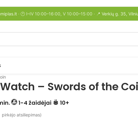
miplas.lt
· 🕐 I–IV 10:00–16:00, V 10:00–15:00 · 📍
Verkių g. 35, Vilni
S
oin
 Watch – Swords of the Co
min.
1-4 žaidėjai
10+
1
pirkėjo atsiliepimas)