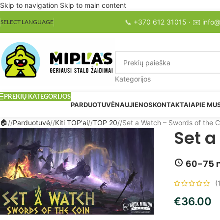
Skip to navigation
Skip to main content
📞
+370 612 31015
· ✉️
info@
SELECT LANGUAGE
Kategorijos
PREKIŲ KATEGORIJOS
PARDUOTUVĖ
NAUJIENOS
KONTAKTAI
APIE MU
/
Parduotuvė
/
Kiti TOP'ai
/
TOP 20
/
Set a Watch – Swords of the C
Set a
60-75 
(
€
36.00