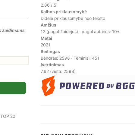
2.86 / 5
Kalbos priklausomybė
Didelė priklausomybė nuo teksto
Amžius
s žaidimams
.
12 (pagal žaidėjus) · pagal autorius: 10+
Metai
2021
Reitingas
Bendras: 2598 · Teminiai: 451
Įvertinimas
7.62
(vieta: 2598)
TOP 20