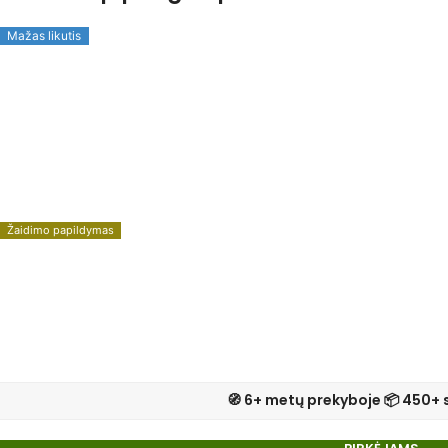
Mažas likutis
Žaidimo papildymas
🧭 6+ metų prekyboje 📦 450+ 