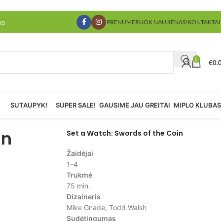
us
PRENUMERUOK NAUJIENAS!
KONTAKTAI
0
€
0.
SUTAUPYK!
SUPER SALE!
GAUSIME JAU GREITAI
MIPLO KLUBAS
in
Set a Watch: Swords of the Coin
Žaidėjai
1–4
Trukmė
75 min.
Dizaineris
Mike Gnade, Todd Walsh
Sudėtingumas