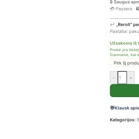
🔒
Saugus ap
💳 Paysera · 
↩️
„Reroll“ pe
Pastaba: pakuo
Užsakoma iš t
Pirk šį prod
-
+
Klausk apie
Kategorijos:
B