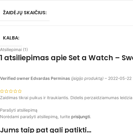
ŽAIDĖJŲ SKAIČIUS:
KALBA:
Atsiliepimai (1)
1 atsiliepimas apie
Set a Watch – Swo
Verified owner
Edvardas Perminas
(įsigijo produktą)
–
2022-05-22
Zaidimas tikrai puikus ir itraukiantis. Didelis perzaidziamumas leidzia
Parašyti atsiliepimą
Norėdami parašyti atsiliepimą, turite
prisijungti
.
Jums taip pat gali patikti…