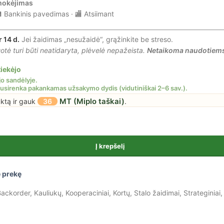
mokėjimas
 Bankinis pavedimas · 🏬 Atsiimant
r 14 d.
Jei žaidimas „nesužaidė“, grąžinkite be streso.
tė turi būti neatidaryta, plėvelė nepažeista.
Netaikoma naudotiem
iekėjo
MT (Miplo taškai)
uktą ir gauk
36
.
Į krepšelį
 prekę
ackorder
,
Kauliukų
,
Kooperaciniai
,
Kortų
,
Stalo žaidimai
,
Strateginiai
,