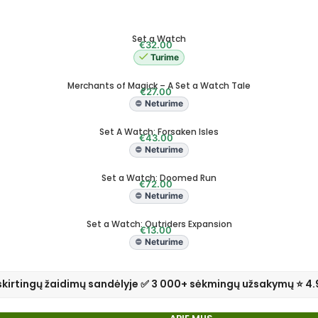
Set a Watch
€
32.00
Turime
Merchants of Magick – A Set a Watch Tale
€
27.00
Neturime
Set A Watch: Forsaken Isles
€
43.00
Neturime
Set a Watch: Doomed Run
€
72.00
Neturime
Set a Watch: Outriders Expansion
€
13.00
Neturime
skirtingų žaidimų sandėlyje ✅ 3 000+ sėkmingų užsakymų ⭐ 4.