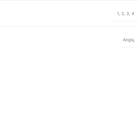
1
,
2
,
3
,
4
Anglų