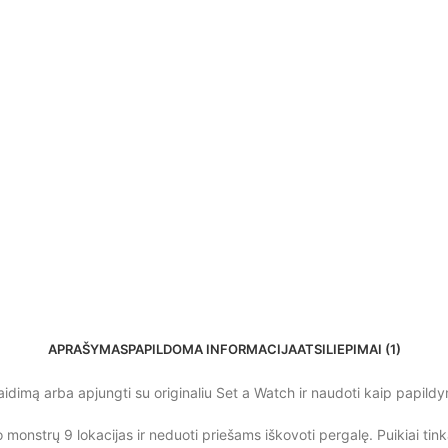
APRAŠYMAS
PAPILDOMA INFORMACIJA
ATSILIEPIMAI (1)
žaidimą arba apjungti su originaliu Set a Watch ir naudoti kaip papild
onstrų 9 lokacijas ir neduoti priešams iškovoti pergalę. Puikiai tinka