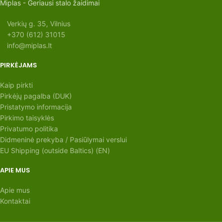
Miplas - Geriausi stalo žaidimai
Verkių g. 35, Vilnius
+370 (612) 31015
info@miplas.lt
PIRKĖJAMS
Kaip pirkti
Pirkėjų pagalba (DUK)
Pristatymo informacija
Pirkimo taisyklės
Privatumo politika
Didmeninė prekyba / Pasiūlymai verslui
EU Shipping (outside Baltics) (EN)
APIE MUS
Apie mus
Kontaktai