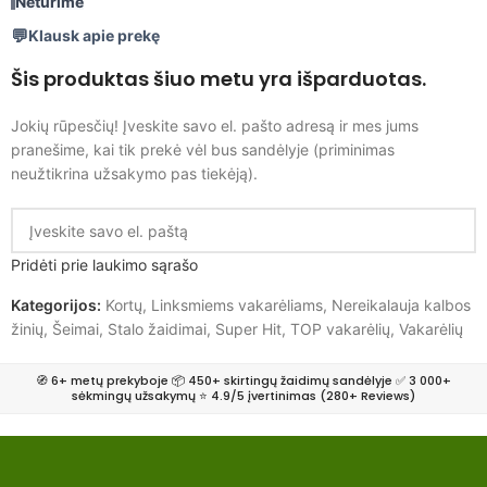
Neturime
Klausk apie prekę
Šis produktas šiuo metu yra išparduotas.
Jokių rūpesčių! Įveskite savo el. pašto adresą ir mes jums
pranešime, kai tik prekė vėl bus sandėlyje (priminimas
neužtikrina užsakymo pas tiekėją).
Pridėti prie laukimo sąrašo
Kategorijos:
Kortų
,
Linksmiems vakarėliams
,
Nereikalauja kalbos
žinių
,
Šeimai
,
Stalo žaidimai
,
Super Hit
,
TOP vakarėlių
,
Vakarėlių
🧭 6+ metų prekyboje 📦 450+ skirtingų žaidimų sandėlyje ✅ 3 000+
sėkmingų užsakymų ⭐ 4.9/5 įvertinimas (280+ Reviews)