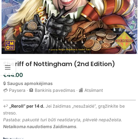
Sheriff of Nottingham (2nd Edition)
€
44.00
🔒
Saugus apmokėjimas
💳 Paysera · 🏦 Bankinis pavedimas · 🏬 Atsiimant
↩️
„Reroll“ per 14 d.
Jei žaidimas „nesužaidė“, grąžinkite be
streso.
Pastaba: pakuotė turi būti neatidaryta, plėvelė nepažeista.
Netaikoma naudotiems žaidimams
.