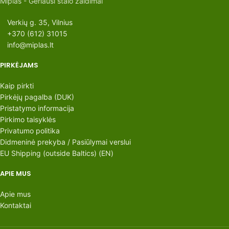
Miplas - Geriausi stalo žaidimai
Verkių g. 35, Vilnius
+370 (612) 31015
info@miplas.lt
PIRKĖJAMS
Kaip pirkti
Pirkėjų pagalba (DUK)
Pristatymo informacija
Pirkimo taisyklės
Privatumo politika
Didmeninė prekyba / Pasiūlymai verslui
EU Shipping (outside Baltics) (EN)
APIE MUS
Apie mus
Kontaktai