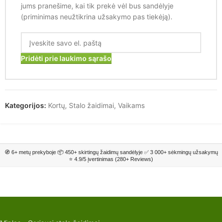
jums pranešime, kai tik prekė vėl bus sandėlyje
(priminimas neužtikrina užsakymo pas tiekėją).
Pridėti prie laukimo sąrašo
Kategorijos:
Kortų
,
Stalo žaidimai
,
Vaikams
🧭 6+ metų prekyboje 📦 450+ skirtingų žaidimų sandėlyje ✅ 3 000+ sėkmingų užsakymų
⭐ 4.9/5 įvertinimas (280+ Reviews)