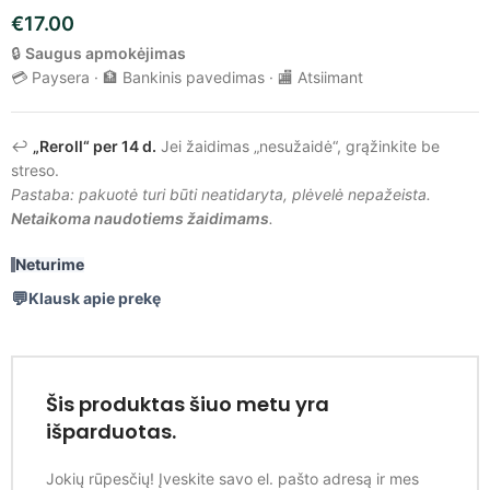
€
17.00
🔒
Saugus apmokėjimas
💳 Paysera · 🏦 Bankinis pavedimas · 🏬 Atsiimant
↩️
„Reroll“ per 14 d.
Jei žaidimas „nesužaidė“, grąžinkite be
streso.
Pastaba: pakuotė turi būti neatidaryta, plėvelė nepažeista.
Netaikoma naudotiems žaidimams
.
Neturime
Klausk apie prekę
Šis produktas šiuo metu yra
išparduotas.
Jokių rūpesčių! Įveskite savo el. pašto adresą ir mes