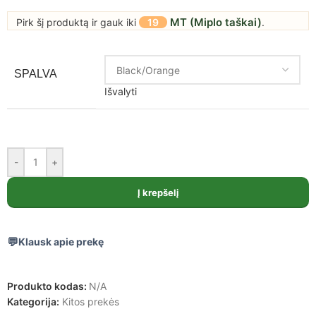
MT (Miplo taškai)
Pirk šį produktą ir gauk iki
19
.
SPALVA
Išvalyti
-
+
Į krepšelį
Klausk apie prekę
Produkto kodas:
N/A
Kategorija:
Kitos prekės