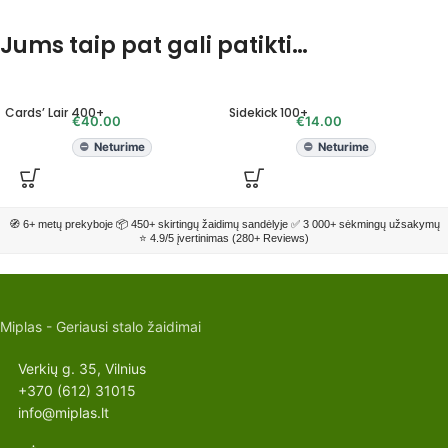
Jums taip pat gali patikti…
Cards’ Lair 400+
Sidekick 100+
€
40.00
€
14.00
Neturime
Neturime
🧭 6+ metų prekyboje 📦 450+ skirtingų žaidimų sandėlyje ✅ 3 000+ sėkmingų užsakymų
⭐ 4.9/5 įvertinimas (280+ Reviews)
Miplas - Geriausi stalo žaidimai
Verkių g. 35, Vilnius
+370 (612) 31015
info@miplas.lt