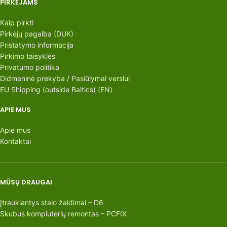
PIRKĖJAMS
Kaip pirkti
Pirkėjų pagalba (DUK)
Pristatymo informacija
Pirkimo taisyklės
Privatumo politika
Didmeninė prekyba / Pasiūlymai verslui
EU Shipping (outside Baltics) (EN)
APIE MUS
Apie mus
Kontaktai
MŪSŲ DRAUGAI
Įtraukiantys stalo žaidimai – D6
Skubus kompiuterių remontas – PCFIX