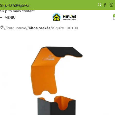
SELECT LANGUAGE
Skip to navigation
Skip to main content
MENIU
/
Parduotuvė
/
Kitos prekės
/
Squire 100+ XL