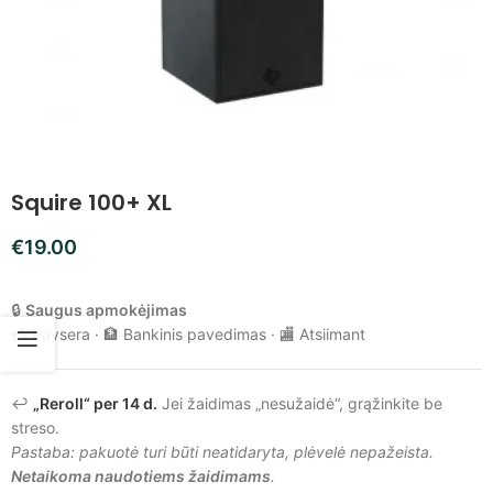
Squire 100+ XL
€
19.00
🔒
Saugus apmokėjimas
💳 Paysera · 🏦 Bankinis pavedimas · 🏬 Atsiimant
↩️
„Reroll“ per 14 d.
Jei žaidimas „nesužaidė“, grąžinkite be
streso.
Pastaba: pakuotė turi būti neatidaryta, plėvelė nepažeista.
Netaikoma naudotiems žaidimams
.