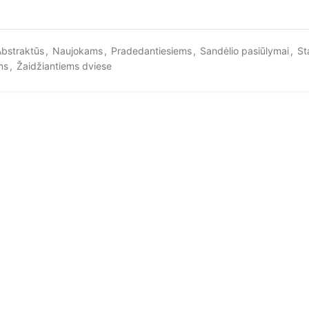
bstraktūs
,
Naujokams
,
Pradedantiesiems
,
Sandėlio pasiūlymai
,
St
ms
,
Žaidžiantiems dviese