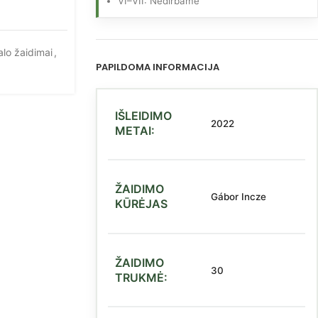
VI–VII: Nedirbame
alo žaidimai
,
PAPILDOMA INFORMACIJA
IŠLEIDIMO
2022
METAI:
ŽAIDIMO
Gábor Incze
KŪRĖJAS
ŽAIDIMO
30
TRUKMĖ: