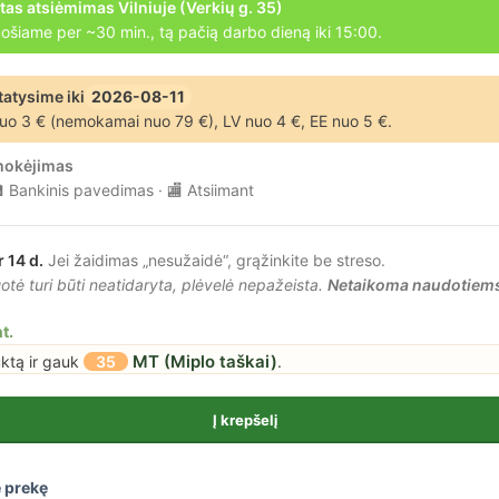
tas atsiėmimas Vilniuje (Verkių g. 35)
ošiame per ~30 min., tą pačią darbo dieną iki 15:00.
tatysime iki
2026-08-11
uo 3 € (nemokamai nuo 79 €), LV nuo 4 €, EE nuo 5 €.
mokėjimas
 Bankinis pavedimas · 🏬 Atsiimant
r 14 d.
Jei žaidimas „nesužaidė“, grąžinkite be streso.
tė turi būti neatidaryta, plėvelė nepažeista.
Netaikoma naudotiem
t.
MT (Miplo taškai)
uktą ir gauk
35
.
Į krepšelį
 prekę