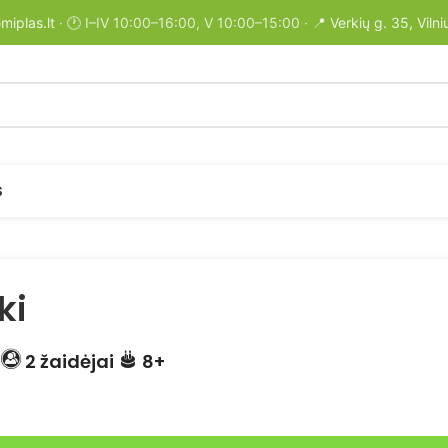
miplas.lt
· 🕐 I–IV 10:00–16:00, V 10:00–15:00 · 📍
Verkių g. 35, Vilni
S
ki
.
2 žaidėjai
8+