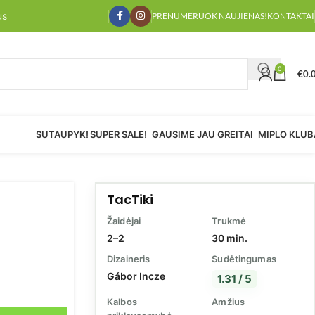
us
PRENUMERUOK NAUJIENAS!
KONTAKTAI
0
€
0.
SUTAUPYK!
SUPER SALE!
GAUSIME JAU GREITAI
MIPLO KLUB
TacTiki
Žaidėjai
Trukmė
2–2
30 min.
Dizaineris
Sudėtingumas
Gábor Incze
1.31 / 5
Kalbos
Amžius