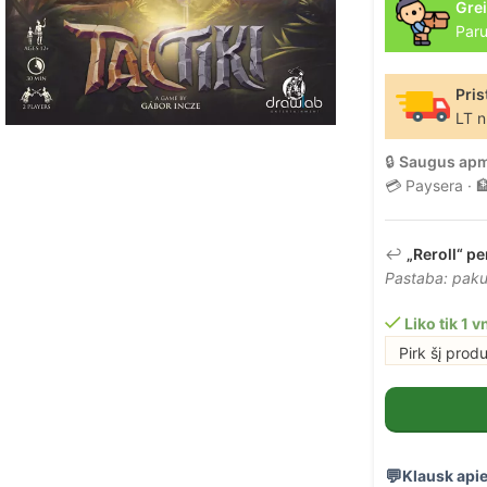
Grei
Paru
Pris
LT n
🔒
Saugus ap
💳 Paysera · 
↩️
„Reroll“ pe
Pastaba: pakuo
Liko tik 1 vn
Pirk šį prod
Klausk apie