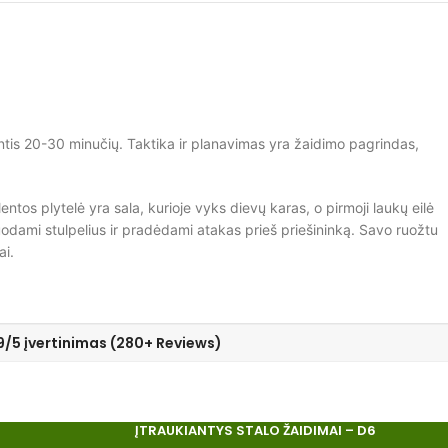
antis 20-30 minučių. Taktika ir planavimas yra žaidimo pagrindas,
entos plytelė yra sala, kurioje vyks dievų karas, o pirmoji laukų eilė
muodami stulpelius ir pradėdami atakas prieš priešininką. Savo ruožtu
ai.
9/5 įvertinimas (280+ Reviews)
ĮTRAUKIANTYS STALO ŽAIDIMAI – D6