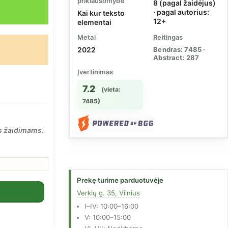
priklausomybė
8 (pagal žaidėjus)
· pagal autorius:
Kai kur teksto
12+
elementai
Metai
Reitingas
2022
Bendras: 7485 ·
Abstract: 287
Įvertinimas
7.2
(vieta:
7485)
s žaidimams
.
Prekę turime parduotuvėje
Verkių g. 35, Vilnius
I–IV: 10:00–16:00
V: 10:00–15:00