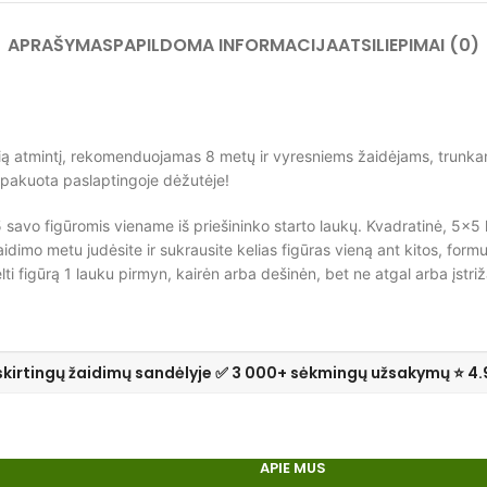
APRAŠYMAS
PAPILDOMA INFORMACIJA
ATSILIEPIMAI (0)
iprią atmintį, rekomenduojamas 8 metų ir vyresniems žaidėjams, trunk
supakuota paslaptingoje dėžutėje!
5 savo figūromis viename iš priešininko starto laukų. Kvadratinė, 5×5 l
aidimo metu judėsite ir sukrausite kelias figūras vieną ant kitos, for
lti figūrą 1 lauku pirmyn, kairėn arba dešinėn, bet ne atgal arba įstriž
skirtingų žaidimų sandėlyje ✅ 3 000+ sėkmingų užsakymų ⭐ 4.
APIE MUS