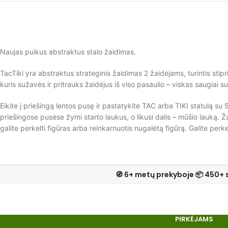
Naujas puikus abstraktus stalo žaidimas.
TacTiki yra abstraktus strateginis žaidimas 2 žaidėjams, turintis st
kuris sužavės ir pritrauks žaidėjus iš viso pasaulio – viskas saugiai 
Eikite į priešingą lentos pusę ir pastatykite TAC arba TIKI statulą su 
priešingose pusėse žymi starto laukus, o likusi dalis – mūšio lauką. Ž
galite perkelti figūras arba reinkarnuotis nugalėtą figūrą. Galite perke
🧭 6+ metų prekyboje 📦 450+ 
PIRKĖJAMS