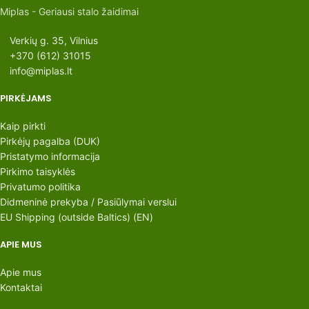
Miplas - Geriausi stalo žaidimai
Verkių g. 35, Vilnius
+370 (612) 31015
info@miplas.lt
PIRKĖJAMS
Kaip pirkti
Pirkėjų pagalba (DUK)
Pristatymo informacija
Pirkimo taisyklės
Privatumo politika
Didmeninė prekyba / Pasiūlymai verslui
EU Shipping (outside Baltics) (EN)
APIE MUS
Apie mus
Kontaktai