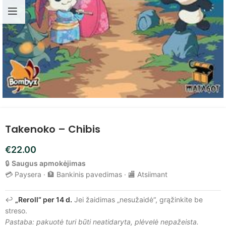
Takenoko – Chibis
€
22.00
🔒
Saugus apmokėjimas
💳 Paysera · 🏦 Bankinis pavedimas · 🏬 Atsiimant
↩️
„Reroll“ per 14 d.
Jei žaidimas „nesužaidė“, grąžinkite be
streso.
Pastaba: pakuotė turi būti neatidaryta, plėvelė nepažeista.