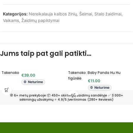
Kategorijos:
Nereikalauja kalbos žinių
,
Šeimai
,
Stalo žaidimai
,
Vaikams
,
Žaidimų papildymai
Jums taip pat gali patikti…
Takenoko
Takenoko: Baby Panda Hu Hu
€
39.00
figūrėlė
€
11.00
Neturime
Neturime
🧭 6+ metų prekyboje 📦 450+ skirtingų žaidimų sandėlyje ✅ 3 000+
sėkmingų užsakymų ⭐ 4.9/5 įvertinimas (280+ Reviews)